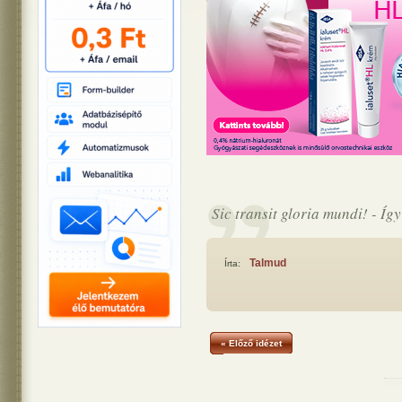
Sic transit gloria mundi! - Így
Talmud
Írta:
« Előző idézet