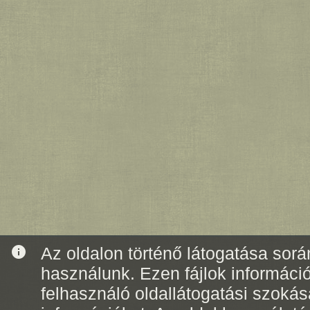
info
Az oldalon történő látogatása során
használunk. Ezen fájlok informáci
felhasználó oldallátogatási szoká