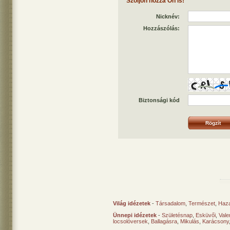
Szóljon hozzá Ön is!
Nicknév:
Hozzászólás:
Biztonsági kód
Világ idézetek
-
Társadalom
,
Természet
,
Haz
Ünnepi idézetek
-
Születésnap
,
Esküvői
,
Vale
locsolóversek
,
Ballagásra
,
Mikulás
,
Karácsony