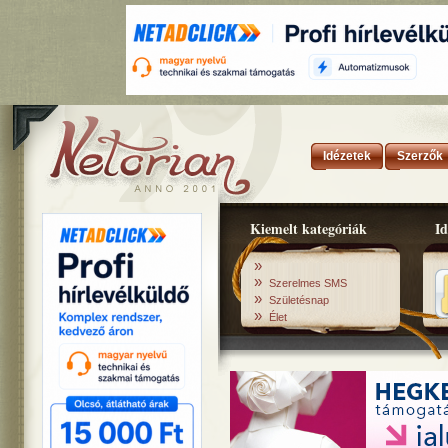
Idézetek
Szerzők
Kiemelt kategóriák
Id
»
»
Szerelmes SMS
»
Születésnap
»
Élet