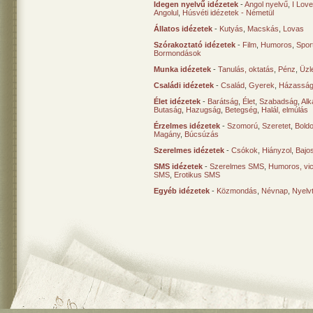
Idegen nyelvű idézetek
-
Angol nyelvű
,
I Lov
Angolul
,
Húsvéti idézetek - Németül
Állatos idézetek
-
Kutyás
,
Macskás
,
Lovas
Szórakoztató idézetek
-
Film
,
Humoros
,
Spor
Bormondások
Munka idézetek
-
Tanulás, oktatás
,
Pénz
,
Üzle
Családi idézetek
-
Család
,
Gyerek
,
Házasság
Élet idézetek
-
Barátság
,
Élet
,
Szabadság
,
Al
Butaság
,
Hazugság
,
Betegség
,
Halál, elmúlás
Érzelmes idézetek
-
Szomorú
,
Szeretet
,
Bold
Magány
,
Búcsúzás
Szerelmes idézetek
-
Csókok
,
Hiányzol
,
Bajo
SMS idézetek
-
Szerelmes SMS
,
Humoros, vi
SMS
,
Erotikus SMS
Egyéb idézetek
-
Közmondás
,
Névnap
,
Nyelv