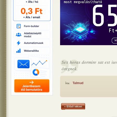
Sex horas dormire sat est iuv
öregnek.
Talmud
Írta:
« Előző idézet