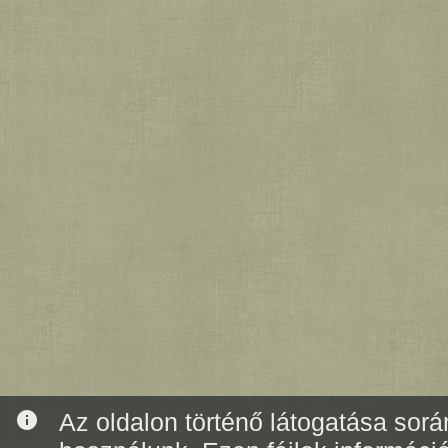
info
Az oldalon történő látogatása során