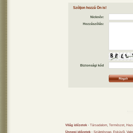
Szóljon hozzá Ön is!
Nicknév:
Hozzászólás:
Biztonsági kód
Világ idézetek
-
Társadalom
,
Természet
,
Haz
Ünnepi idézetek
-
Születésnap
,
Esküvői
,
Vale