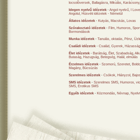
locsolóversek
,
Ballagásra
,
Mikulás
,
Karácsony
Idegen nyelvű idézetek
-
Angol nyelvű
,
I Lov
Angolul
,
Húsvéti idézetek - Németül
Állatos idézetek
-
Kutyás
,
Macskás
,
Lovas
Szórakoztató idézetek
-
Film
,
Humoros
,
Spor
Bormondások
Munka idézetek
-
Tanulás, oktatás
,
Pénz
,
Üzle
Családi idézetek
-
Család
,
Gyerek
,
Házasság
Élet idézetek
-
Barátság
,
Élet
,
Szabadság
,
Al
Butaság
,
Hazugság
,
Betegség
,
Halál, elmúlás
Érzelmes idézetek
-
Szomorú
,
Szeretet
,
Bold
Magány
,
Búcsúzás
Szerelmes idézetek
-
Csókok
,
Hiányzol
,
Bajo
SMS idézetek
-
Szerelmes SMS
,
Humoros, vi
SMS
,
Erotikus SMS
Egyéb idézetek
-
Közmondás
,
Névnap
,
Nyelv