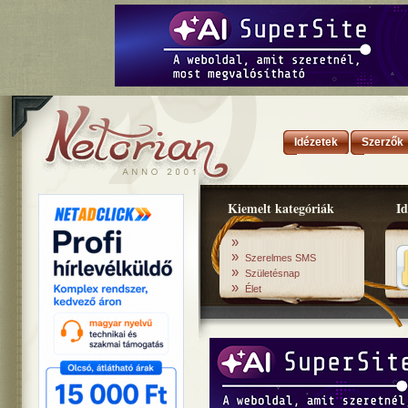
Idézetek
Szerzők
Kiemelt kategóriák
Id
»
»
Szerelmes SMS
»
Születésnap
»
Élet