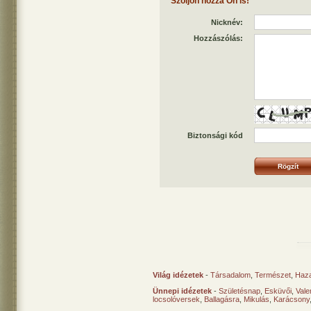
Szóljon hozzá Ön is!
Nicknév:
Hozzászólás:
Biztonsági kód
Világ idézetek
-
Társadalom
,
Természet
,
Haz
Ünnepi idézetek
-
Születésnap
,
Esküvői
,
Vale
locsolóversek
,
Ballagásra
,
Mikulás
,
Karácsony