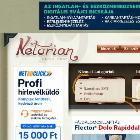
Idézetek
Szerzők
Kiemelt kategóriák
Id
»
»
Szerelmes SMS
»
Születésnap
»
Élet