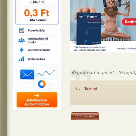
Requiescat in pace! - Nyugod
Talmud
Írta:
« Előző idézet