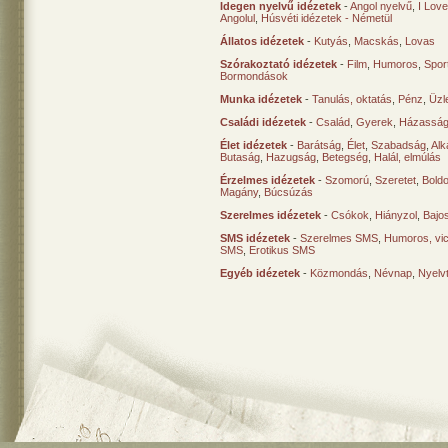
Idegen nyelvű idézetek
-
Angol nyelvű
,
I Lov
Angolul
,
Húsvéti idézetek - Németül
Állatos idézetek
-
Kutyás
,
Macskás
,
Lovas
Szórakoztató idézetek
-
Film
,
Humoros
,
Spor
Bormondások
Munka idézetek
-
Tanulás, oktatás
,
Pénz
,
Üzle
Családi idézetek
-
Család
,
Gyerek
,
Házasság
Élet idézetek
-
Barátság
,
Élet
,
Szabadság
,
Al
Butaság
,
Hazugság
,
Betegség
,
Halál, elmúlás
Érzelmes idézetek
-
Szomorú
,
Szeretet
,
Bold
Magány
,
Búcsúzás
Szerelmes idézetek
-
Csókok
,
Hiányzol
,
Bajo
SMS idézetek
-
Szerelmes SMS
,
Humoros, vi
SMS
,
Erotikus SMS
Egyéb idézetek
-
Közmondás
,
Névnap
,
Nyelv