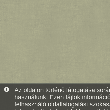
info
Az oldalon történő látogatása során
használunk. Ezen fájlok informáci
felhasználó oldallátogatási szoká