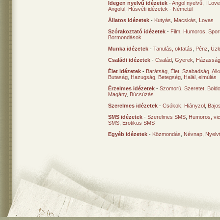
Idegen nyelvű idézetek
-
Angol nyelvű
,
I Lov
Angolul
,
Húsvéti idézetek - Németül
Állatos idézetek
-
Kutyás
,
Macskás
,
Lovas
Szórakoztató idézetek
-
Film
,
Humoros
,
Spor
Bormondások
Munka idézetek
-
Tanulás, oktatás
,
Pénz
,
Üzle
Családi idézetek
-
Család
,
Gyerek
,
Házasság
Élet idézetek
-
Barátság
,
Élet
,
Szabadság
,
Al
Butaság
,
Hazugság
,
Betegség
,
Halál, elmúlás
Érzelmes idézetek
-
Szomorú
,
Szeretet
,
Bold
Magány
,
Búcsúzás
Szerelmes idézetek
-
Csókok
,
Hiányzol
,
Bajo
SMS idézetek
-
Szerelmes SMS
,
Humoros, vi
SMS
,
Erotikus SMS
Egyéb idézetek
-
Közmondás
,
Névnap
,
Nyelv