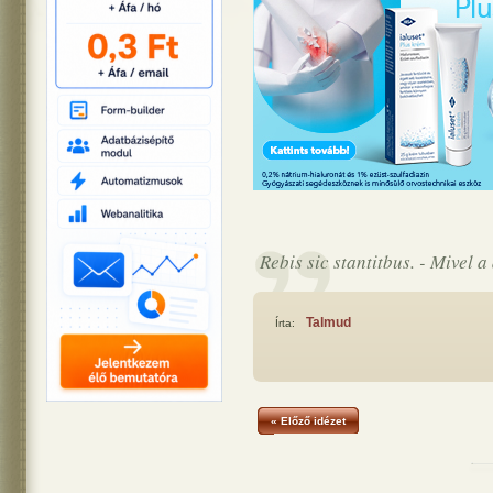
Rebis sic stantitbus. - Mivel 
Talmud
Írta:
« Előző idézet