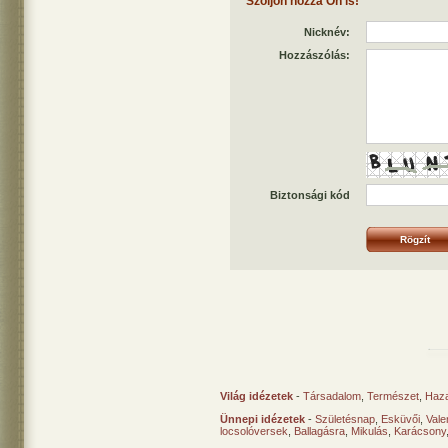
Szóljon hozzá Ön is!
Nicknév:
Hozzászólás:
Biztonsági kód
Világ idézetek
-
Társadalom
,
Természet
,
Haz
Ünnepi idézetek
-
Születésnap
,
Esküvői
,
Vale
locsolóversek
,
Ballagásra
,
Mikulás
,
Karácsony