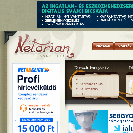
Idézetek
Szerzők
Kiemelt kategóriák
Id
»
»
Szerelmes SMS
»
Születésnap
»
Élet