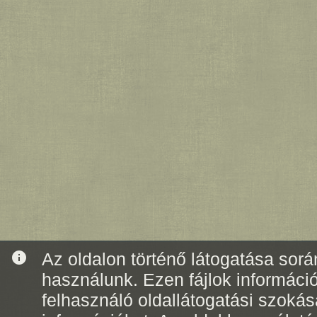
info
Az oldalon történő látogatása során
használunk. Ezen fájlok informáci
felhasználó oldallátogatási szoká