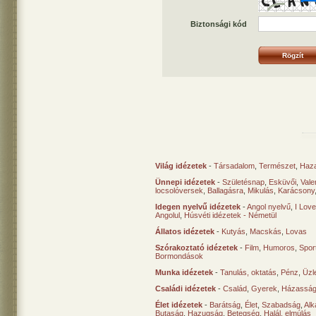
Biztonsági kód
Világ idézetek
-
Társadalom
,
Természet
,
Haz
Ünnepi idézetek
-
Születésnap
,
Esküvői
,
Vale
locsolóversek
,
Ballagásra
,
Mikulás
,
Karácsony
Idegen nyelvű idézetek
-
Angol nyelvű
,
I Lov
Angolul
,
Húsvéti idézetek - Németül
Állatos idézetek
-
Kutyás
,
Macskás
,
Lovas
Szórakoztató idézetek
-
Film
,
Humoros
,
Spor
Bormondások
Munka idézetek
-
Tanulás, oktatás
,
Pénz
,
Üzle
Családi idézetek
-
Család
,
Gyerek
,
Házasság
Élet idézetek
-
Barátság
,
Élet
,
Szabadság
,
Al
Butaság
,
Hazugság
,
Betegség
,
Halál, elmúlás