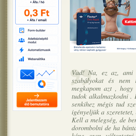
Vad! Na, ez az, ami 
szabályokat és nem i
megkapom azt , hogy 
tudok alkalmazkodni .
senkihez mégis tud sze
igényeljük a szeretetet
Kell a melegség, de be
dorombolni de ha bánta
kéne ezen változtatn