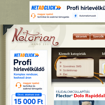
Idézetek
Szerzők
Kiemelt kategóriák
Id
»
»
Szerelmes SMS
»
Születésnap
»
Élet