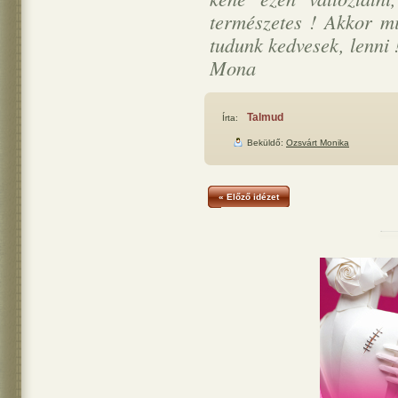
természetes ! Akkor mi
tudunk kedvesek, lenni 
Mona
Talmud
Írta:
Beküldő:
Ozsvárt Monika
« Előző idézet