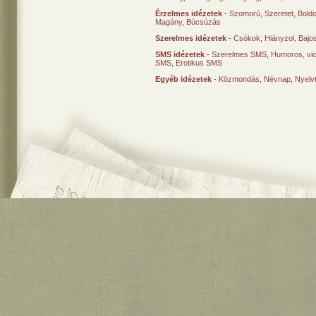
Érzelmes idézetek
-
Szomorú
,
Szeretet
,
Bold
Magány
,
Búcsúzás
Szerelmes idézetek
-
Csókok
,
Hiányzol
,
Bajo
SMS idézetek
-
Szerelmes SMS
,
Humoros, vi
SMS
,
Erotikus SMS
Egyéb idézetek
-
Közmondás
,
Névnap
,
Nyelv