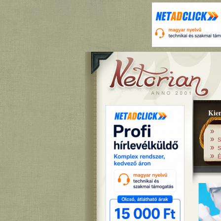
Kiem
»
»
S
»
S
»
É