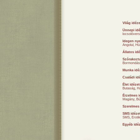
Világ idéz
Ünnepi id
locsolóver
Idegen nye
Angolul
,
Hú
Állatos id
Szórakozta
Bormondás
Munka idé
Családi id
Élet idéze
Butaság
,
H
Érzelmes i
Magány
,
B
Szerelmes
SMS idéze
SMS
,
Erot
Egyéb idé