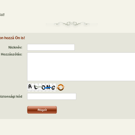
at!
on hozzá Ön is!
Nicknév:
Hozzászólás:
iztonsági kód