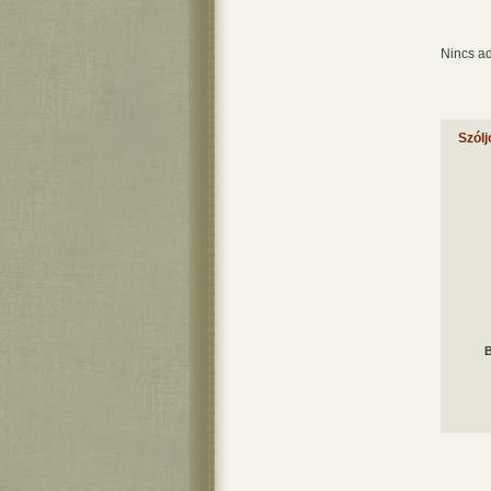
Nincs ad
Szólj
B