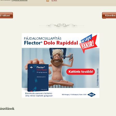
Élet
ő idézet
Következ
ászólások