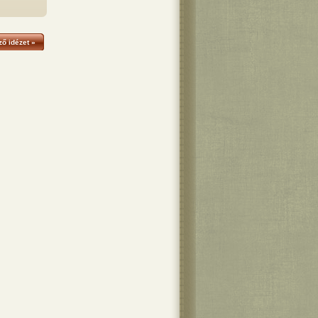
ő idézet »