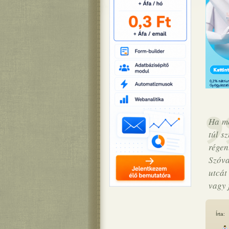
Ha me
túl s
régen
Szóva
utcát
vagy 
Írta: