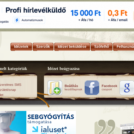
Idézetek
Szerzők
Idézet beküldése
Szófelhő
Felhaszná
elt kategóriák
Idézet beágyazása
zerelmes SMS
Beállítás
Facebook
kezdőlapnak
csoport
zületésnap
let