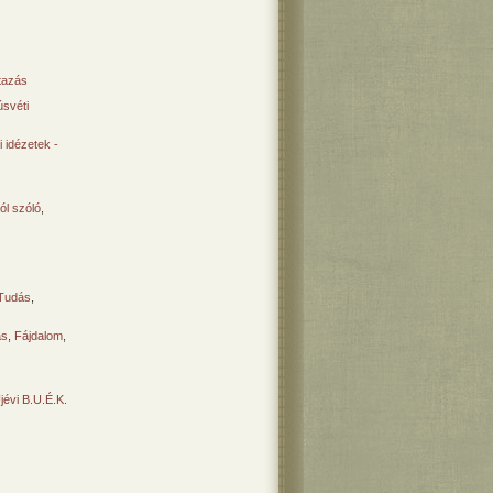
tazás
svéti
 idézetek -
ól szóló
,
Tudás
,
ás
,
Fájdalom
,
Újévi B.U.É.K.