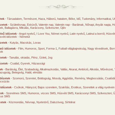
etek
-
Társadalom
,
Természet
,
Haza
,
Háború, hatalom
,
Béke
,
Idő
,
Tudomány
,
Informatikai
,
U
ézetek
-
Születésnap
,
Esküvői
,
Valentin nap
,
Valentin nap - Barátnak
,
Nőnapi
,
Anyák napja
,
Hú
sek
,
Ballagásra
,
Mikulás
,
Karácsony
,
Szilveszter, Újév
lvű idézetek
-
Angol nyelvű
,
I Love You
,
Német nyelvű
,
Latin nyelvű
,
Latinul a borról
,
Húsvéti
svéti idézetek - Németül
ézetek
-
Kutyás
,
Macskás
,
Lovas
tó idézetek
-
Film
,
Humoros
,
Sport
,
Forma-1
,
Futball világbajnokság
,
Nagy tévedések
,
Borr
ok
zetek
-
Tanulás, oktatás
,
Pénz
,
Üzleti
,
Jog
ézetek
-
Család
,
Gyerek
,
Házassági
tek
-
Barátság
,
Élet
,
Szabadság
,
Alkalmazkodás
,
Vallás
,
Akarat
,
Ambíció
,
Alkotás
,
Művészet
,
azugság
,
Betegség
,
Halál, elmúlás
dézetek
-
Szomorú
,
Szeretet
,
Boldogság
,
Mosoly
,
Aggódás
,
Remény
,
Megbocsátás
,
Csalód
úcsúzás
 idézetek
-
Csókok
,
Hiányzol
,
Bajos szerelem
,
Szakítás
,
Erotikus
,
Szeretlek a világ nyelvein
tek
-
Szerelmes SMS
,
Humoros, vicces SMS
,
Húsvéti SMS
,
Karácsonyi SMS
,
Szilveszteri, 
ikus SMS
zetek
-
Közmondás
,
Névnap
,
Nyelvtörő
,
Dalszöveg
,
Sírfelirat