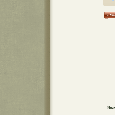
« Előz
Hozz