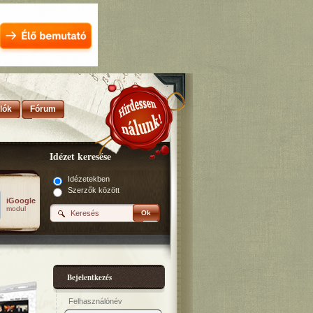
lók
Fórum
Idézet keresése
Idézetekben
Szerzők között
iGoogle
modul
Ok
Bejelentkezés
Felhasználónév