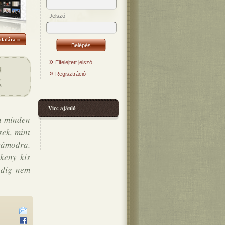
Jelszó
dalára »
»
Elfelejtett jelszó
»
Regisztráció
Vicc ajánló
en minden
sek, mint
számodra.
keny kis
edig nem