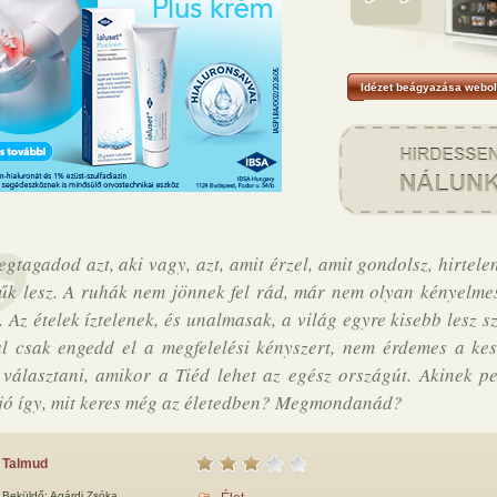
Idézet beágyazása webol
gtagadod azt, aki vagy, azt, amit érzel, amit gondolsz, hirtel
zűk lesz. A ruhák nem jönnek fel rád, már nem olyan kényelme
. Az ételek íztelenek, és unalmasak, a világ egyre kisebb lesz 
l csak engedd el a megfelelési kényszert, nem érdemes a kes
 választani, amikor a Tiéd lehet az egész országút. Akinek p
jó így, mit keres még az életedben? Megmondanád?
Talmud
Beküldő:
Agárdi Zsóka