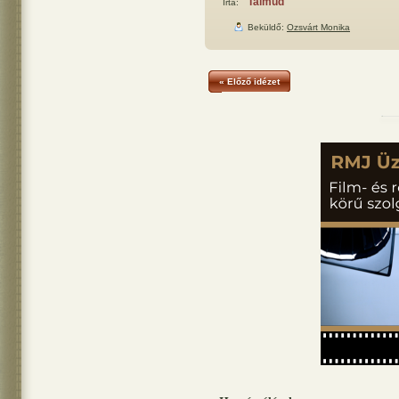
Talmud
Írta:
Beküldő:
Ozsvárt Monika
« Előző idézet