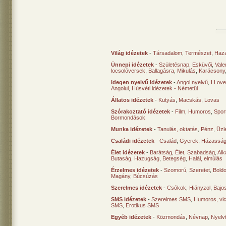
Világ idézetek
-
Társadalom
,
Természet
,
Haz
Ünnepi idézetek
-
Születésnap
,
Esküvői
,
Vale
locsolóversek
,
Ballagásra
,
Mikulás
,
Karácsony
Idegen nyelvű idézetek
-
Angol nyelvű
,
I Lov
Angolul
,
Húsvéti idézetek - Németül
Állatos idézetek
-
Kutyás
,
Macskás
,
Lovas
Szórakoztató idézetek
-
Film
,
Humoros
,
Spor
Bormondások
Munka idézetek
-
Tanulás, oktatás
,
Pénz
,
Üzle
Családi idézetek
-
Család
,
Gyerek
,
Házasság
Élet idézetek
-
Barátság
,
Élet
,
Szabadság
,
Al
Butaság
,
Hazugság
,
Betegség
,
Halál, elmúlás
Érzelmes idézetek
-
Szomorú
,
Szeretet
,
Bold
Magány
,
Búcsúzás
Szerelmes idézetek
-
Csókok
,
Hiányzol
,
Bajo
SMS idézetek
-
Szerelmes SMS
,
Humoros, vi
SMS
,
Erotikus SMS
Egyéb idézetek
-
Közmondás
,
Névnap
,
Nyelv