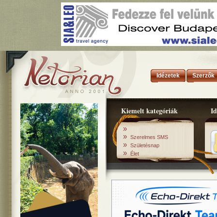
Idézetek
Szerzők
Kiemelt kategóriák
Id
»
»
Szerelmes SMS
»
Születésnap
»
Élet