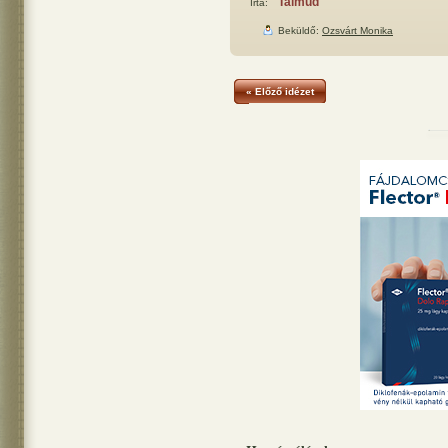
Talmud
Írta:
Beküldő:
Ozsvárt Monika
« Előző idézet