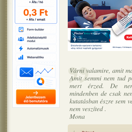
Várni valamire, amit m
Amit semmi nem tud pó
mert érzed. De nem
mindenben de csak nem
kutatásban észre sem v
nem veszíted .
Mona