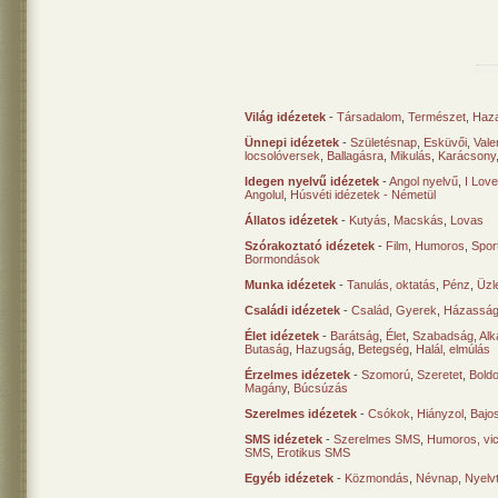
Világ idézetek
-
Társadalom
,
Természet
,
Haz
Ünnepi idézetek
-
Születésnap
,
Esküvői
,
Vale
locsolóversek
,
Ballagásra
,
Mikulás
,
Karácsony
Idegen nyelvű idézetek
-
Angol nyelvű
,
I Lov
Angolul
,
Húsvéti idézetek - Németül
Állatos idézetek
-
Kutyás
,
Macskás
,
Lovas
Szórakoztató idézetek
-
Film
,
Humoros
,
Spor
Bormondások
Munka idézetek
-
Tanulás, oktatás
,
Pénz
,
Üzle
Családi idézetek
-
Család
,
Gyerek
,
Házasság
Élet idézetek
-
Barátság
,
Élet
,
Szabadság
,
Al
Butaság
,
Hazugság
,
Betegség
,
Halál, elmúlás
Érzelmes idézetek
-
Szomorú
,
Szeretet
,
Bold
Magány
,
Búcsúzás
Szerelmes idézetek
-
Csókok
,
Hiányzol
,
Bajo
SMS idézetek
-
Szerelmes SMS
,
Humoros, vi
SMS
,
Erotikus SMS
Egyéb idézetek
-
Közmondás
,
Névnap
,
Nyelv