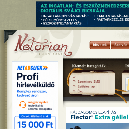
Idézetek
Szerzők
Kiemelt kategóriák
Id
»
»
Szerelmes SMS
»
Születésnap
»
Élet