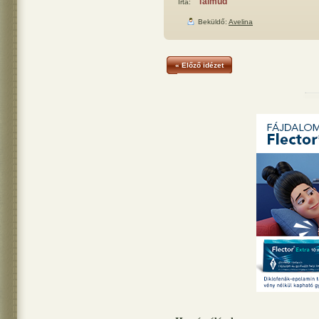
Talmud
Írta:
Beküldő:
Avelina
« Előző idézet