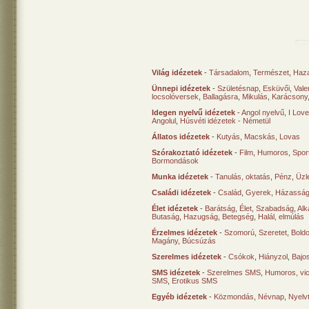
Világ idézetek
-
Társadalom
,
Természet
,
Haz
Ünnepi idézetek
-
Születésnap
,
Esküvői
,
Vale
locsolóversek
,
Ballagásra
,
Mikulás
,
Karácsony
Idegen nyelvű idézetek
-
Angol nyelvű
,
I Lov
Angolul
,
Húsvéti idézetek - Németül
Állatos idézetek
-
Kutyás
,
Macskás
,
Lovas
Szórakoztató idézetek
-
Film
,
Humoros
,
Spor
Bormondások
Munka idézetek
-
Tanulás, oktatás
,
Pénz
,
Üzle
Családi idézetek
-
Család
,
Gyerek
,
Házasság
Élet idézetek
-
Barátság
,
Élet
,
Szabadság
,
Al
Butaság
,
Hazugság
,
Betegség
,
Halál, elmúlás
Érzelmes idézetek
-
Szomorú
,
Szeretet
,
Bold
Magány
,
Búcsúzás
Szerelmes idézetek
-
Csókok
,
Hiányzol
,
Bajo
SMS idézetek
-
Szerelmes SMS
,
Humoros, vi
SMS
,
Erotikus SMS
Egyéb idézetek
-
Közmondás
,
Névnap
,
Nyelv