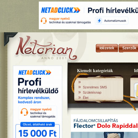
Idézetek
Szerzők
Kiemelt kategóriák
Id
»
»
Szerelmes SMS
»
Születésnap
»
Élet