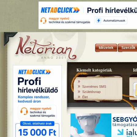
Idézetek
Szerzők
Kiemelt kategóriák
Id
»
»
Szerelmes SMS
»
Születésnap
»
Élet