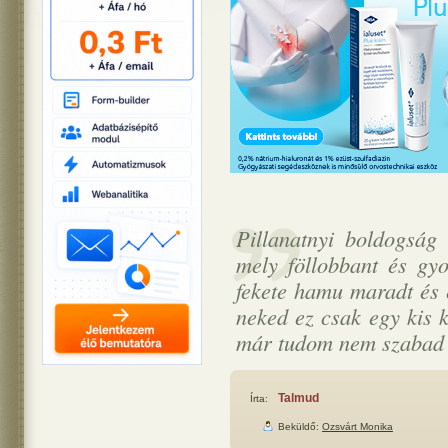
Pillanatnyi boldogság 
mely föllobbant és gy
fekete hamu maradt és 
neked ez csak egy kis 
már tudom nem szabad b
Talmud
Írta:
Beküldő:
Ozsvárt Monika