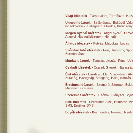
Világ idézetek
-
Társadalom
,
Természet
,
Haz
Ünnepi idézetek
-
Születésnap
,
Esküvői
,
Vale
locsolóversek
,
Ballagásra
,
Mikulás
,
Karácsony
Idegen nyelvű idézetek
-
Angol nyelvű
,
I Lov
Angolul
,
Húsvéti idézetek - Németül
Állatos idézetek
-
Kutyás
,
Macskás
,
Lovas
Szórakoztató idézetek
-
Film
,
Humoros
,
Spor
Bormondások
Munka idézetek
-
Tanulás, oktatás
,
Pénz
,
Üzle
Családi idézetek
-
Család
,
Gyerek
,
Házasság
Élet idézetek
-
Barátság
,
Élet
,
Szabadság
,
Al
Butaság
,
Hazugság
,
Betegség
,
Halál, elmúlás
Érzelmes idézetek
-
Szomorú
,
Szeretet
,
Bold
Magány
,
Búcsúzás
Szerelmes idézetek
-
Csókok
,
Hiányzol
,
Bajo
SMS idézetek
-
Szerelmes SMS
,
Humoros, vi
SMS
,
Erotikus SMS
Egyéb idézetek
-
Közmondás
,
Névnap
,
Nyelv