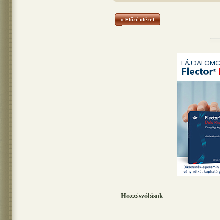
« Előző idézet
Hozzászólások