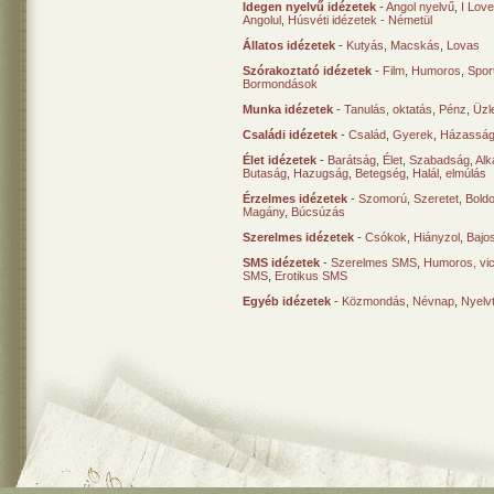
Idegen nyelvű idézetek
-
Angol nyelvű
,
I Lov
Angolul
,
Húsvéti idézetek - Németül
Állatos idézetek
-
Kutyás
,
Macskás
,
Lovas
Szórakoztató idézetek
-
Film
,
Humoros
,
Spor
Bormondások
Munka idézetek
-
Tanulás, oktatás
,
Pénz
,
Üzle
Családi idézetek
-
Család
,
Gyerek
,
Házasság
Élet idézetek
-
Barátság
,
Élet
,
Szabadság
,
Al
Butaság
,
Hazugság
,
Betegség
,
Halál, elmúlás
Érzelmes idézetek
-
Szomorú
,
Szeretet
,
Bold
Magány
,
Búcsúzás
Szerelmes idézetek
-
Csókok
,
Hiányzol
,
Bajo
SMS idézetek
-
Szerelmes SMS
,
Humoros, vi
SMS
,
Erotikus SMS
Egyéb idézetek
-
Közmondás
,
Névnap
,
Nyelv