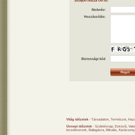
Szóljon hozzá Ön is!
Nicknév:
Hozzászólás:
Biztonsági kód
Világ idézetek
-
Társadalom
,
Természet
,
Haz
Ünnepi idézetek
-
Születésnap
,
Esküvői
,
Vale
locsolóversek
,
Ballagásra
,
Mikulás
,
Karácsony