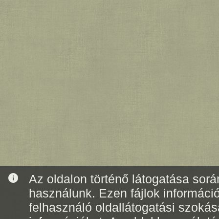
info
Az oldalon történő látogatása során
használunk. Ezen fájlok informáci
felhasználó oldallátogatási szoká