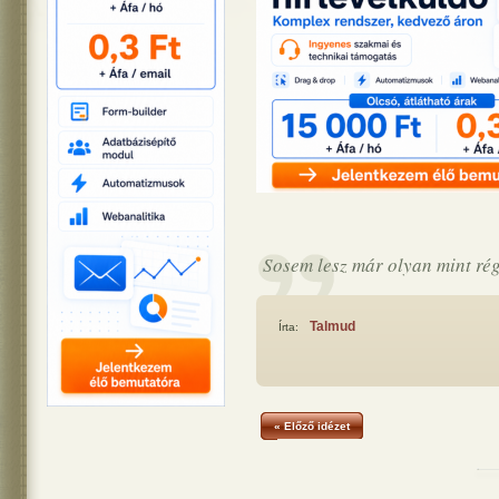
Sosem lesz már olyan mint rég
Talmud
Írta:
« Előző idézet