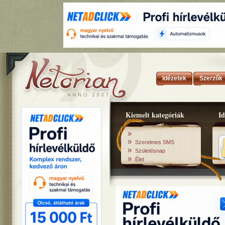
Idézetek
Szerzők
Kiemelt kategóriák
Id
»
»
Szerelmes SMS
»
Születésnap
»
Élet