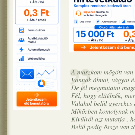
A maszkom mögött van e
Vannak álmai, vágyai és
De fél megmutatni magá
Fél, hogy elítélnék, mer
Valahol belül gyerekes 
Miközben komolynak mu
Kívülről azt mutatja , h
Belül pedig össze van t