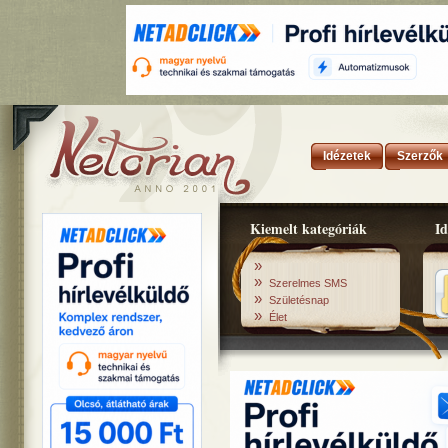
Idézetek
Szerzők
Kiemelt kategóriák
Id
»
»
Szerelmes SMS
»
Születésnap
»
Élet