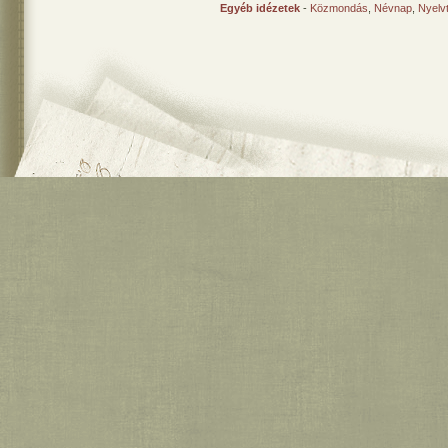
Egyéb idézetek
-
Közmondás
,
Névnap
,
Nyelv