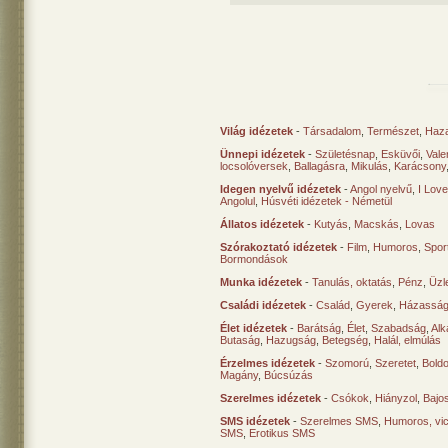
Világ idézetek
-
Társadalom
,
Természet
,
Haz
Ünnepi idézetek
-
Születésnap
,
Esküvői
,
Vale
locsolóversek
,
Ballagásra
,
Mikulás
,
Karácsony
Idegen nyelvű idézetek
-
Angol nyelvű
,
I Lov
Angolul
,
Húsvéti idézetek - Németül
Állatos idézetek
-
Kutyás
,
Macskás
,
Lovas
Szórakoztató idézetek
-
Film
,
Humoros
,
Spor
Bormondások
Munka idézetek
-
Tanulás, oktatás
,
Pénz
,
Üzle
Családi idézetek
-
Család
,
Gyerek
,
Házasság
Élet idézetek
-
Barátság
,
Élet
,
Szabadság
,
Al
Butaság
,
Hazugság
,
Betegség
,
Halál, elmúlás
Érzelmes idézetek
-
Szomorú
,
Szeretet
,
Bold
Magány
,
Búcsúzás
Szerelmes idézetek
-
Csókok
,
Hiányzol
,
Bajo
SMS idézetek
-
Szerelmes SMS
,
Humoros, vi
SMS
,
Erotikus SMS