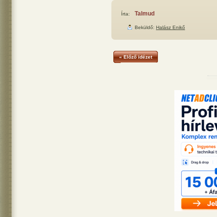
Talmud
Írta:
Beküldő:
Halász Enikő
« Előző idézet