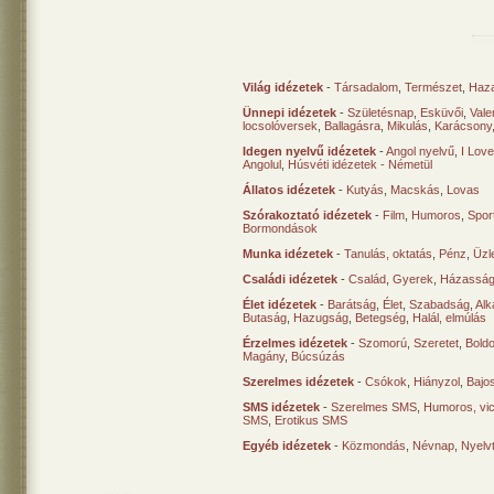
Világ idézetek
-
Társadalom
,
Természet
,
Haz
Ünnepi idézetek
-
Születésnap
,
Esküvői
,
Vale
locsolóversek
,
Ballagásra
,
Mikulás
,
Karácsony
Idegen nyelvű idézetek
-
Angol nyelvű
,
I Lov
Angolul
,
Húsvéti idézetek - Németül
Állatos idézetek
-
Kutyás
,
Macskás
,
Lovas
Szórakoztató idézetek
-
Film
,
Humoros
,
Spor
Bormondások
Munka idézetek
-
Tanulás, oktatás
,
Pénz
,
Üzle
Családi idézetek
-
Család
,
Gyerek
,
Házasság
Élet idézetek
-
Barátság
,
Élet
,
Szabadság
,
Al
Butaság
,
Hazugság
,
Betegség
,
Halál, elmúlás
Érzelmes idézetek
-
Szomorú
,
Szeretet
,
Bold
Magány
,
Búcsúzás
Szerelmes idézetek
-
Csókok
,
Hiányzol
,
Bajo
SMS idézetek
-
Szerelmes SMS
,
Humoros, vi
SMS
,
Erotikus SMS
Egyéb idézetek
-
Közmondás
,
Névnap
,
Nyelv