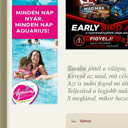
Tanulni jöttél a világra,
Keresd az utad, mit célo
Azt is tudni fogod mi ál
Teljesítsd a legjobb tudá
S meglátod, mikor hazat
Talmud
Írta: