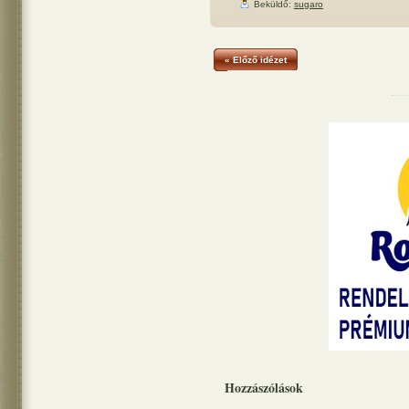
Beküldő:
sugaro
« Előző idézet
Hozzászólások