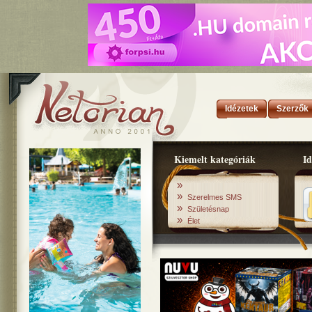
Idézetek
Szerzők
Kiemelt kategóriák
Id
»
»
Szerelmes SMS
»
Születésnap
»
Élet