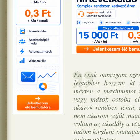
Én csak önmagam szere
legtöbbet hozzam ki
mérten a maximumot t
vagy mások ostoba el
akarok rendben lenni, 
nem akarom saját magam
voltam az akadály a vá
tudom küzdeni önmagam.
tudom váltatni!