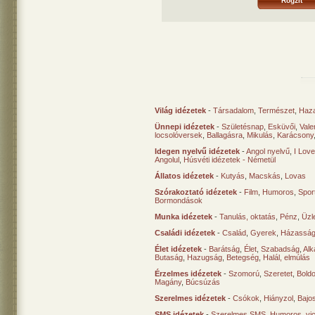
Világ idézetek
-
Társadalom
,
Természet
,
Haz
Ünnepi idézetek
-
Születésnap
,
Esküvői
,
Vale
locsolóversek
,
Ballagásra
,
Mikulás
,
Karácsony
Idegen nyelvű idézetek
-
Angol nyelvű
,
I Lov
Angolul
,
Húsvéti idézetek - Németül
Állatos idézetek
-
Kutyás
,
Macskás
,
Lovas
Szórakoztató idézetek
-
Film
,
Humoros
,
Spor
Bormondások
Munka idézetek
-
Tanulás, oktatás
,
Pénz
,
Üzle
Családi idézetek
-
Család
,
Gyerek
,
Házasság
Élet idézetek
-
Barátság
,
Élet
,
Szabadság
,
Al
Butaság
,
Hazugság
,
Betegség
,
Halál, elmúlás
Érzelmes idézetek
-
Szomorú
,
Szeretet
,
Bold
Magány
,
Búcsúzás
Szerelmes idézetek
-
Csókok
,
Hiányzol
,
Bajo
SMS idézetek
-
Szerelmes SMS
,
Humoros, vi