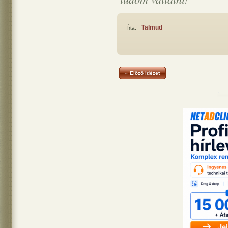
Talmud
Írta:
« Előző idézet