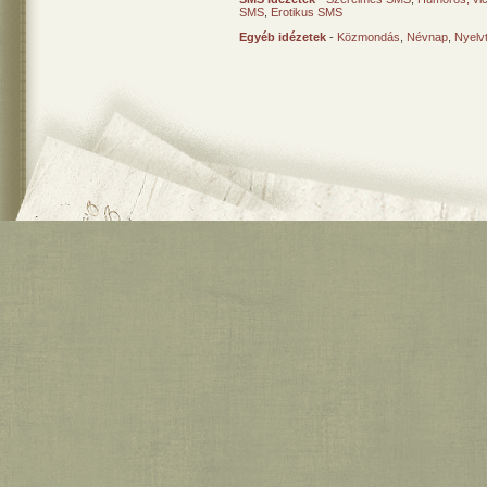
SMS
,
Erotikus SMS
Egyéb idézetek
-
Közmondás
,
Névnap
,
Nyelv