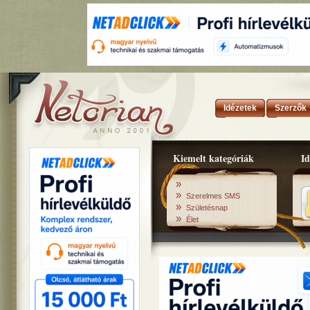
Idézetek
Szerzők
Kiemelt kategóriák
Id
»
»
Szerelmes SMS
»
Születésnap
»
Élet