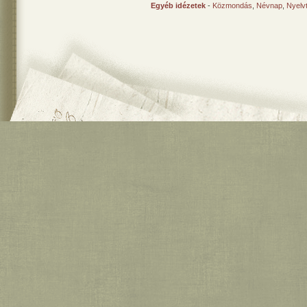
Egyéb idézetek
-
Közmondás
,
Névnap
,
Nyelv