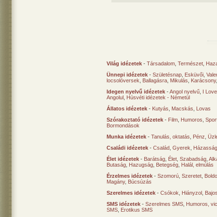
Világ idézetek
-
Társadalom
,
Természet
,
Haz
Ünnepi idézetek
-
Születésnap
,
Esküvői
,
Vale
locsolóversek
,
Ballagásra
,
Mikulás
,
Karácsony
Idegen nyelvű idézetek
-
Angol nyelvű
,
I Lov
Angolul
,
Húsvéti idézetek - Németül
Állatos idézetek
-
Kutyás
,
Macskás
,
Lovas
Szórakoztató idézetek
-
Film
,
Humoros
,
Spor
Bormondások
Munka idézetek
-
Tanulás, oktatás
,
Pénz
,
Üzle
Családi idézetek
-
Család
,
Gyerek
,
Házasság
Élet idézetek
-
Barátság
,
Élet
,
Szabadság
,
Al
Butaság
,
Hazugság
,
Betegség
,
Halál, elmúlás
Érzelmes idézetek
-
Szomorú
,
Szeretet
,
Bold
Magány
,
Búcsúzás
Szerelmes idézetek
-
Csókok
,
Hiányzol
,
Bajo
SMS idézetek
-
Szerelmes SMS
,
Humoros, vi
SMS
,
Erotikus SMS