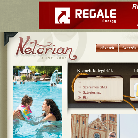
Idézetek
Szerzők
Kiemelt kategóriák
Id
»
»
Szerelmes SMS
»
Születésnap
»
Élet