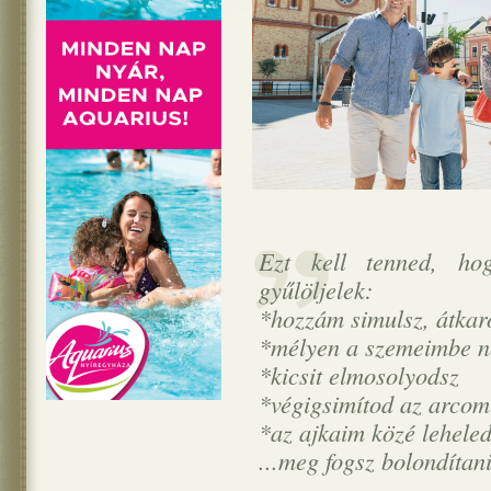
Ezt kell tenned, ho
gyűlöljelek:
*hozzám simulsz, átkar
*mélyen a szemeimbe n
*kicsit elmosolyodsz
*végigsimítod az arcom
*az ajkaim közé leheled
...meg fogsz bolondítani