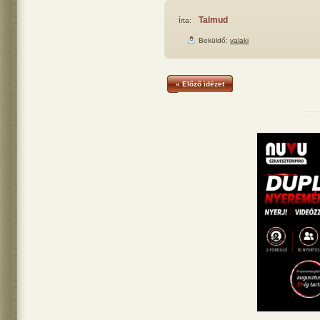
Talmud
Írta:
Beküldő:
valaki
« Előző idézet