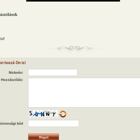
ászólások
at!
on hozzá Ön is!
Nicknév:
Hozzászólás:
iztonsági kód