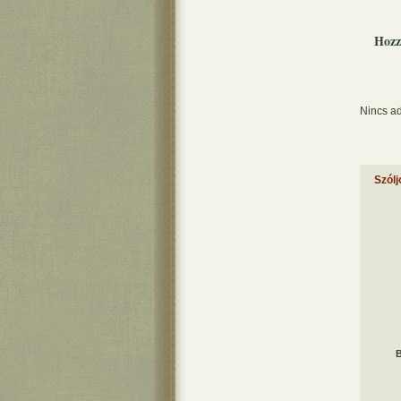
Hozz
Nincs ad
Szólj
B