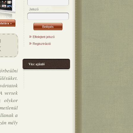
Jelszó
dalára »
»
Elfelejtett jelszó
»
Regisztráció
Vicc ajánló
körbeülni
lésüket.
 vártatok
A versek
k olykor
metlenül
állanak a
azán mély