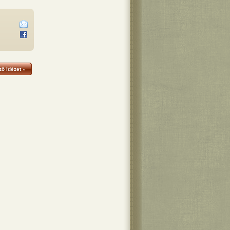
ő idézet »