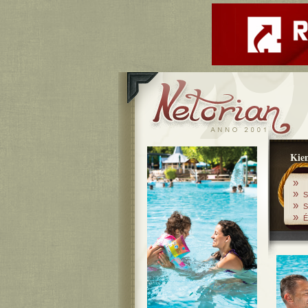
Kiem
»
»
S
»
S
»
É