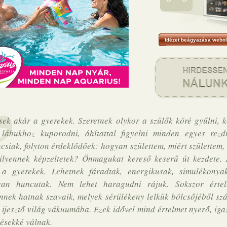
Idézet beágyazása webol
sek akár a gyerekek. Szeretnek olykor a szülők köré gyűlni, 
 lábukhoz kuporodni, áhítattal figyelni minden egyes rezdü
csiak, folyton érdeklődőek: hogyan születtem, miért születtem,
ilyennek képzeltetek? Önmagukat kereső keserű út kezdete. 
 a gyerekek. Lehetnek fáradtak, energikusak, simulékonya
san huncutak. Nem lehet haragudni rájuk. Sokszor értel
nnek hatnak szavaik, melyek sérülékeny lelkük bölcsőjéből sz
 ijesztő világ vákuumába. Ezek idővel mind értelmet nyerő, ig
tésekké válnak.