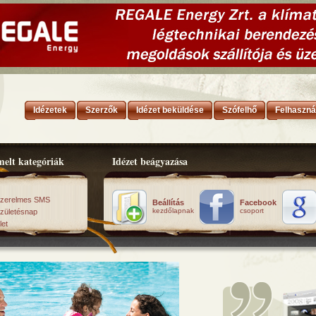
Idézetek
Szerzők
Idézet beküldése
Szófelhő
Felhaszná
elt kategóriák
Idézet beágyazása
zerelmes SMS
Beállítás
Facebook
kezdőlapnak
csoport
zületésnap
let