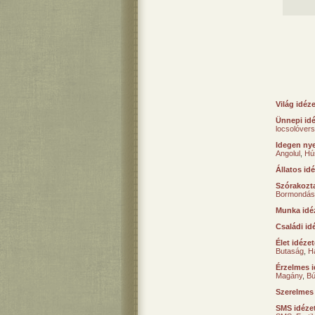
Világ idéz
Ünnepi id
locsolóver
Idegen nye
Angolul
,
Hú
Állatos id
Szórakozta
Bormondás
Munka idé
Családi id
Élet idéze
Butaság
,
H
Érzelmes i
Magány
,
B
Szerelmes
SMS idéze