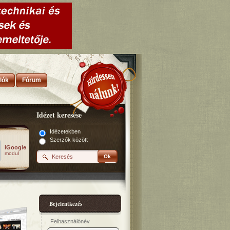
lók
Fórum
Idézet keresése
Idézetekben
Szerzők között
iGoogle
modul
Ok
Bejelentkezés
Felhasználónév