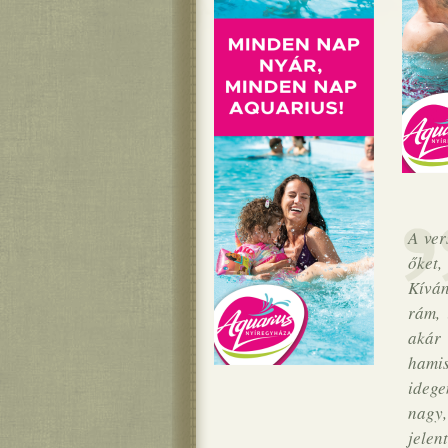
A ver
őket,
Kíván
rám, 
akár
hami
idege
nagy,
jelen