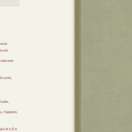
tazás
svéti
 idézetek -
ól szóló
,
Tudás
,
ás
,
Fájdalom
,
Újévi B.U.É.K.