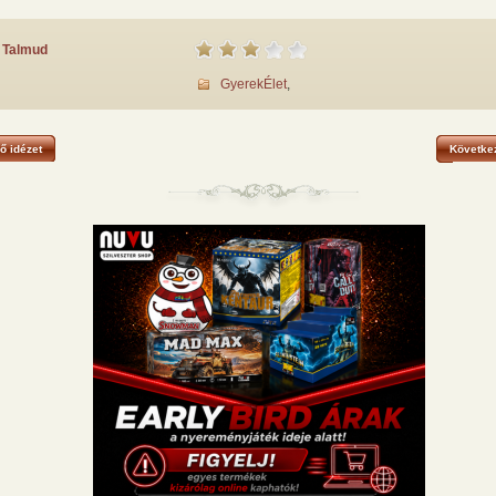
Talmud
Gyerek
Élet
,
ő idézet
Következ