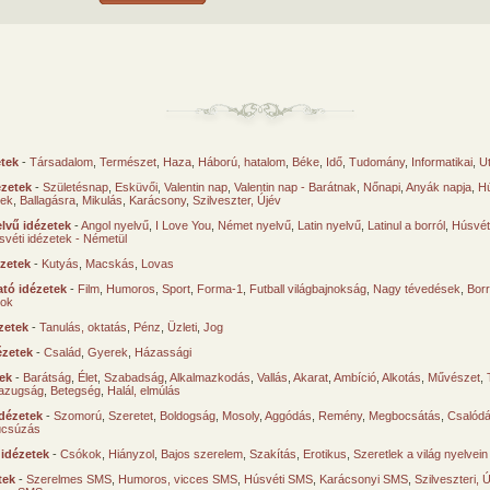
etek
-
Társadalom
,
Természet
,
Haza
,
Háború, hatalom
,
Béke
,
Idő
,
Tudomány
,
Informatikai
,
U
ézetek
-
Születésnap
,
Esküvői
,
Valentin nap
,
Valentin nap - Barátnak
,
Nőnapi
,
Anyák napja
,
Hú
sek
,
Ballagásra
,
Mikulás
,
Karácsony
,
Szilveszter, Újév
lvű idézetek
-
Angol nyelvű
,
I Love You
,
Német nyelvű
,
Latin nyelvű
,
Latinul a borról
,
Húsvéti
svéti idézetek - Németül
ézetek
-
Kutyás
,
Macskás
,
Lovas
tó idézetek
-
Film
,
Humoros
,
Sport
,
Forma-1
,
Futball világbajnokság
,
Nagy tévedések
,
Borr
ok
zetek
-
Tanulás, oktatás
,
Pénz
,
Üzleti
,
Jog
ézetek
-
Család
,
Gyerek
,
Házassági
tek
-
Barátság
,
Élet
,
Szabadság
,
Alkalmazkodás
,
Vallás
,
Akarat
,
Ambíció
,
Alkotás
,
Művészet
,
azugság
,
Betegség
,
Halál, elmúlás
dézetek
-
Szomorú
,
Szeretet
,
Boldogság
,
Mosoly
,
Aggódás
,
Remény
,
Megbocsátás
,
Csalód
úcsúzás
 idézetek
-
Csókok
,
Hiányzol
,
Bajos szerelem
,
Szakítás
,
Erotikus
,
Szeretlek a világ nyelvein
tek
-
Szerelmes SMS
,
Humoros, vicces SMS
,
Húsvéti SMS
,
Karácsonyi SMS
,
Szilveszteri, 