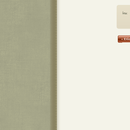
Írta:
« Előz