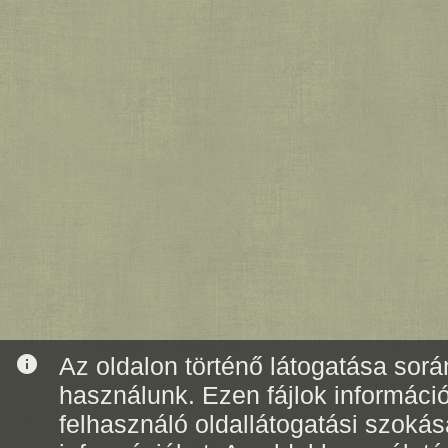
info
Az oldalon történő látogatása során
használunk. Ezen fájlok informáci
felhasználó oldallátogatási szoká