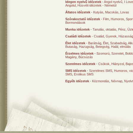
Idegen nyelvű idézetek
-
Angol nyelvű
,
I Lov
Angolul
,
Húsvéti idézetek - Németül
Állatos idézetek
-
Kutyás
,
Macskás
,
Lovas
Szórakoztató idézetek
-
Film
,
Humoros
,
Spor
Bormondások
Munka idézetek
-
Tanulás, oktatás
,
Pénz
,
Üzle
Családi idézetek
-
Család
,
Gyerek
,
Házasság
Élet idézetek
-
Barátság
,
Élet
,
Szabadság
,
Al
Butaság
,
Hazugság
,
Betegség
,
Halál, elmúlás
Érzelmes idézetek
-
Szomorú
,
Szeretet
,
Bold
Magány
,
Búcsúzás
Szerelmes idézetek
-
Csókok
,
Hiányzol
,
Bajo
SMS idézetek
-
Szerelmes SMS
,
Humoros, vi
SMS
,
Erotikus SMS
Egyéb idézetek
-
Közmondás
,
Névnap
,
Nyelv