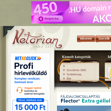
Idézetek
Szerzők
Kiemelt kategóriák
Id
»
»
Szerelmes SMS
»
Születésnap
»
Élet