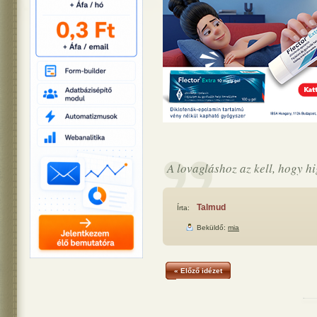
A lovagláshoz az kell, hogy h
Talmud
Írta:
Beküldő:
mia
« Előző idézet