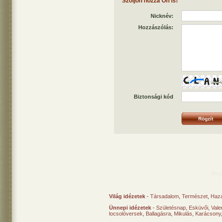
Szóljon hozzá Ön is!
Nicknév:
Hozzászólás:
Biztonsági kód
Világ idézetek
-
Társadalom
,
Természet
,
Haz
Ünnepi idézetek
-
Születésnap
,
Esküvői
,
Vale
locsolóversek
,
Ballagásra
,
Mikulás
,
Karácsony