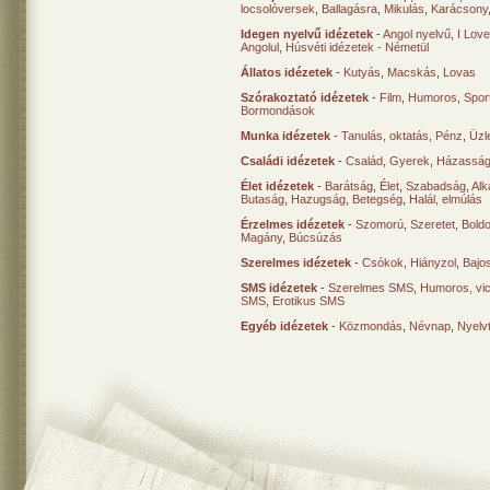
locsolóversek
,
Ballagásra
,
Mikulás
,
Karácsony
Idegen nyelvű idézetek
-
Angol nyelvű
,
I Lov
Angolul
,
Húsvéti idézetek - Németül
Állatos idézetek
-
Kutyás
,
Macskás
,
Lovas
Szórakoztató idézetek
-
Film
,
Humoros
,
Spor
Bormondások
Munka idézetek
-
Tanulás, oktatás
,
Pénz
,
Üzle
Családi idézetek
-
Család
,
Gyerek
,
Házasság
Élet idézetek
-
Barátság
,
Élet
,
Szabadság
,
Al
Butaság
,
Hazugság
,
Betegség
,
Halál, elmúlás
Érzelmes idézetek
-
Szomorú
,
Szeretet
,
Bold
Magány
,
Búcsúzás
Szerelmes idézetek
-
Csókok
,
Hiányzol
,
Bajo
SMS idézetek
-
Szerelmes SMS
,
Humoros, vi
SMS
,
Erotikus SMS
Egyéb idézetek
-
Közmondás
,
Névnap
,
Nyelv