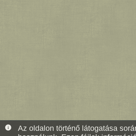
info
Az oldalon történő látogatása során