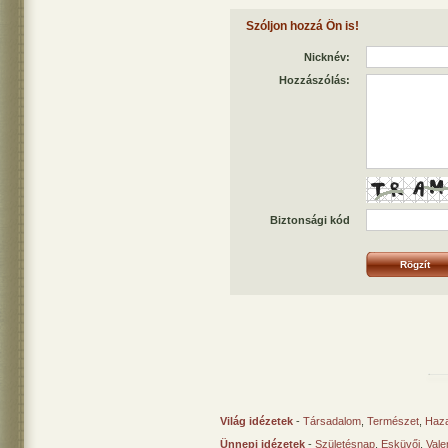
Szóljon hozzá Ön is!
Nicknév:
Hozzászólás:
Biztonsági kód
Világ idézetek
-
Társadalom
,
Természet
,
Haz
Ünnepi idézetek
-
Születésnap
,
Esküvői
,
Vale