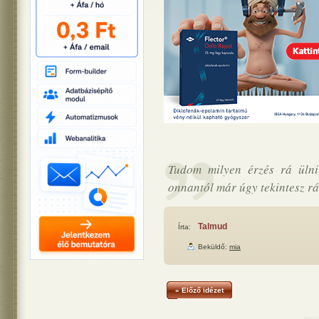
Tudom milyen érzés rá ülni
onnantól már úgy tekintesz rá
Talmud
Írta:
Beküldő:
mia
« Előző idézet