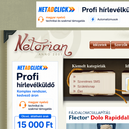
Idézetek
Szerzők
Kiemelt kategóriák
Id
»
»
Szerelmes SMS
»
Születésnap
»
Élet