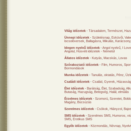
Világ idézetek
-
Társadalom
,
Természet
,
Haz
Ünnepi idézetek
-
Születésnap
,
Esküvői
,
Vale
locsolóversek
,
Ballagásra
,
Mikulás
,
Karácsony
Idegen nyelvű idézetek
-
Angol nyelvű
,
I Lov
Angolul
,
Húsvéti idézetek - Németül
Állatos idézetek
-
Kutyás
,
Macskás
,
Lovas
Szórakoztató idézetek
-
Film
,
Humoros
,
Spor
Bormondások
Munka idézetek
-
Tanulás, oktatás
,
Pénz
,
Üzle
Családi idézetek
-
Család
,
Gyerek
,
Házasság
Élet idézetek
-
Barátság
,
Élet
,
Szabadság
,
Al
Butaság
,
Hazugság
,
Betegség
,
Halál, elmúlás
Érzelmes idézetek
-
Szomorú
,
Szeretet
,
Bold
Magány
,
Búcsúzás
Szerelmes idézetek
-
Csókok
,
Hiányzol
,
Bajo
SMS idézetek
-
Szerelmes SMS
,
Humoros, vi
SMS
,
Erotikus SMS
Egyéb idézetek
-
Közmondás
,
Névnap
,
Nyelv