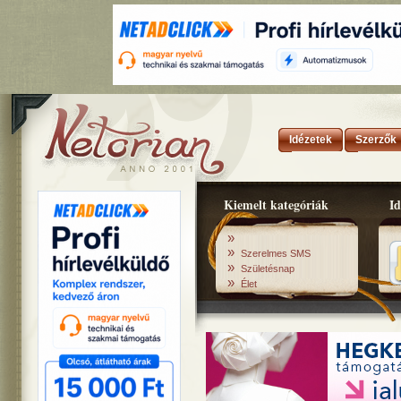
Idézetek
Szerzők
Kiemelt kategóriák
Id
»
»
Szerelmes SMS
»
Születésnap
»
Élet