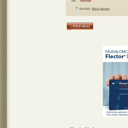
Talmud
Írta:
Beküldő:
Black Mamba
« Előző idézet