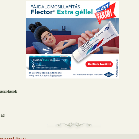
ászólások
at!