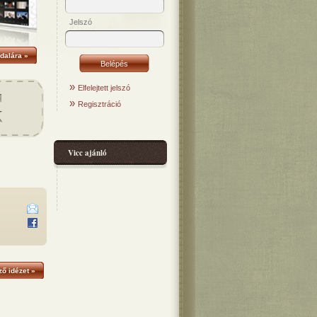
Jelszó
dalára »
»
Elfelejtett jelszó
»
Regisztráció
Vicc ajánló
ő idézet »