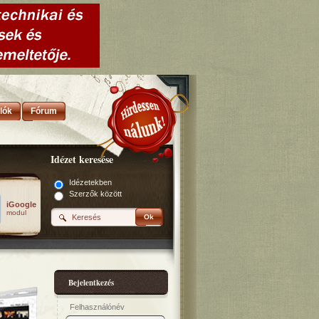
lók
Fórum
Idézet keresése
Idézetekben
Szerzők között
iGoogle
modul
Ok
Bejelentkezés
Felhasználónév