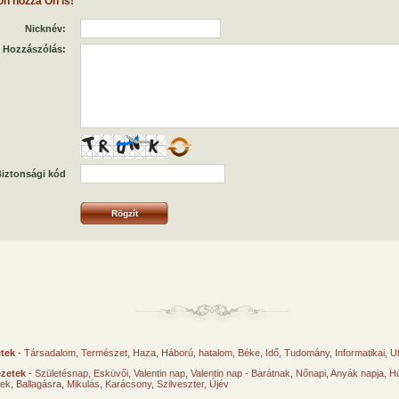
on hozzá Ön is!
Nicknév:
Hozzászólás:
iztonsági kód
etek
-
Társadalom
,
Természet
,
Haza
,
Háború, hatalom
,
Béke
,
Idő
,
Tudomány
,
Informatikai
,
U
ézetek
-
Születésnap
,
Esküvői
,
Valentin nap
,
Valentin nap - Barátnak
,
Nőnapi
,
Anyák napja
,
Hú
sek
,
Ballagásra
,
Mikulás
,
Karácsony
,
Szilveszter, Újév