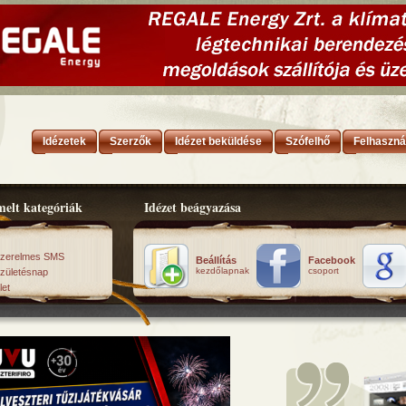
Idézetek
Szerzők
Idézet beküldése
Szófelhő
Felhaszná
elt kategóriák
Idézet beágyazása
zerelmes SMS
Beállítás
Facebook
kezdőlapnak
csoport
zületésnap
let