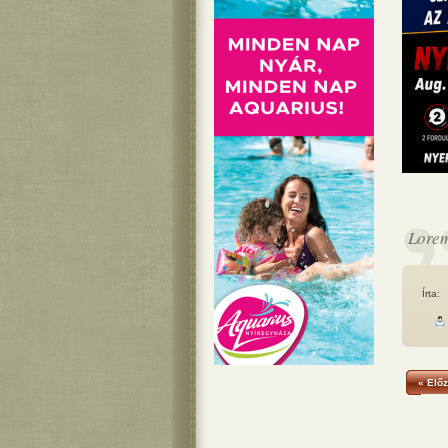
Lorem
Írta:
« Előz