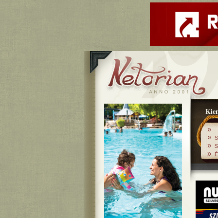
Kiem
»
»
S
»
S
»
É