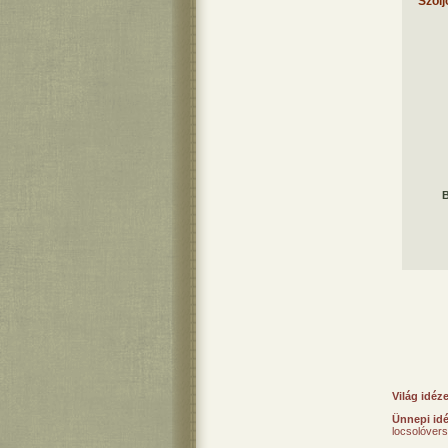
Szólj
B
Világ idéz
Ünnepi id
locsolóver