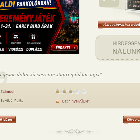
Idézet beágyazása webol
 ipsum dolor sit stercore stupri quid hic agis?
Talmud
Beküldő:
Petike
Latin nyelvű
Élet
,
ő idézet
Következ