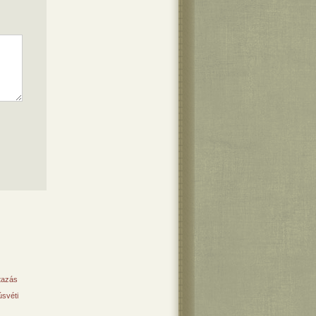
tazás
svéti