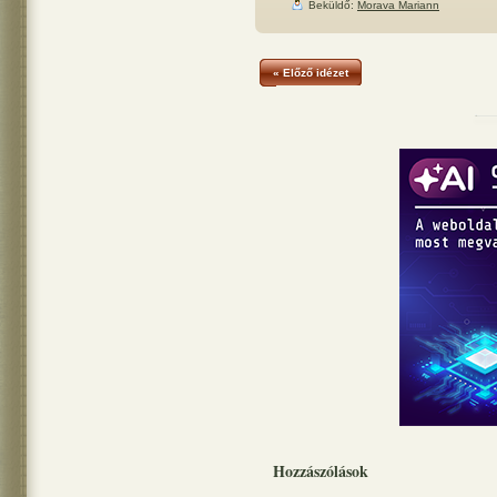
Beküldő:
Morava Mariann
« Előző idézet
Hozzászólások