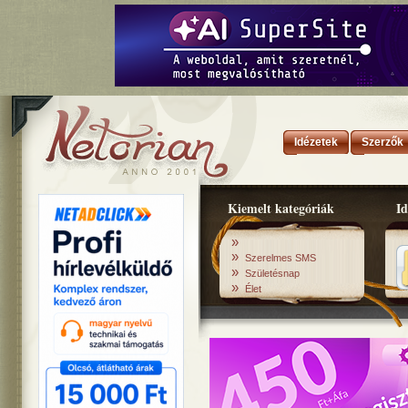
Idézetek
Szerzők
Kiemelt kategóriák
Id
»
»
Szerelmes SMS
»
Születésnap
»
Élet