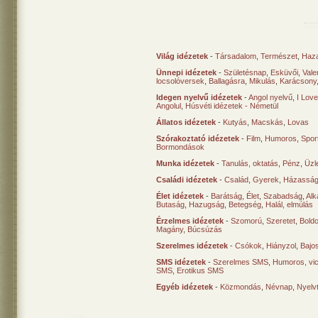
Világ idézetek
-
Társadalom
,
Természet
,
Haz
Ünnepi idézetek
-
Születésnap
,
Esküvői
,
Vale
locsolóversek
,
Ballagásra
,
Mikulás
,
Karácsony
Idegen nyelvű idézetek
-
Angol nyelvű
,
I Lov
Angolul
,
Húsvéti idézetek - Németül
Állatos idézetek
-
Kutyás
,
Macskás
,
Lovas
Szórakoztató idézetek
-
Film
,
Humoros
,
Spor
Bormondások
Munka idézetek
-
Tanulás, oktatás
,
Pénz
,
Üzle
Családi idézetek
-
Család
,
Gyerek
,
Házasság
Élet idézetek
-
Barátság
,
Élet
,
Szabadság
,
Al
Butaság
,
Hazugság
,
Betegség
,
Halál, elmúlás
Érzelmes idézetek
-
Szomorú
,
Szeretet
,
Bold
Magány
,
Búcsúzás
Szerelmes idézetek
-
Csókok
,
Hiányzol
,
Bajo
SMS idézetek
-
Szerelmes SMS
,
Humoros, vi
SMS
,
Erotikus SMS
Egyéb idézetek
-
Közmondás
,
Névnap
,
Nyelv