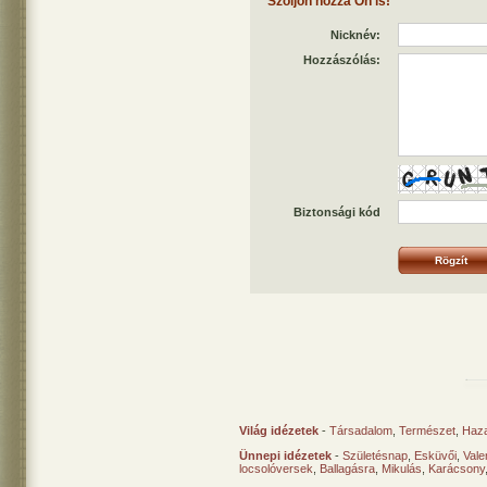
Szóljon hozzá Ön is!
Nicknév:
Hozzászólás:
Biztonsági kód
Világ idézetek
-
Társadalom
,
Természet
,
Haz
Ünnepi idézetek
-
Születésnap
,
Esküvői
,
Vale
locsolóversek
,
Ballagásra
,
Mikulás
,
Karácsony