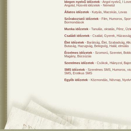
Idegen nyelvű idézetek
-
Angol nyelvű
,
I Lov
Angolul
,
Húsvéti idézetek - Németül
Állatos idézetek
-
Kutyás
,
Macskás
,
Lovas
Szórakoztató idézetek
-
Film
,
Humoros
,
Spor
Bormondások
Munka idézetek
-
Tanulás, oktatás
,
Pénz
,
Üzle
Családi idézetek
-
Család
,
Gyerek
,
Házasság
Élet idézetek
-
Barátság
,
Élet
,
Szabadság
,
Al
Butaság
,
Hazugság
,
Betegség
,
Halál, elmúlás
Érzelmes idézetek
-
Szomorú
,
Szeretet
,
Bold
Magány
,
Búcsúzás
Szerelmes idézetek
-
Csókok
,
Hiányzol
,
Bajo
SMS idézetek
-
Szerelmes SMS
,
Humoros, vi
SMS
,
Erotikus SMS
Egyéb idézetek
-
Közmondás
,
Névnap
,
Nyelv