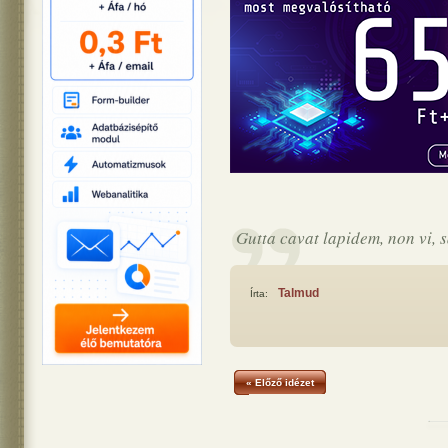
Gutta cavat lapidem, non vi, 
Talmud
Írta:
« Előző idézet