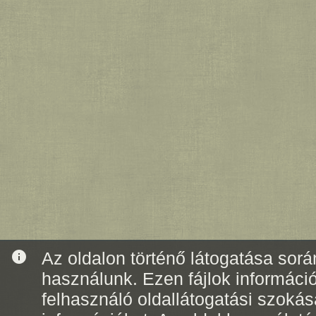
info
Az oldalon történő látogatása során
használunk. Ezen fájlok informáci
felhasználó oldallátogatási szoká