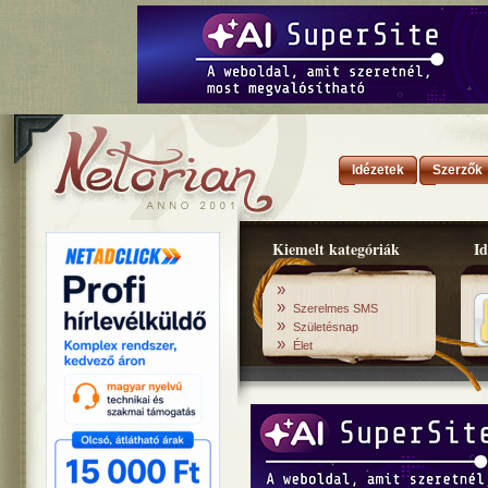
Idézetek
Szerzők
Kiemelt kategóriák
Id
»
»
Szerelmes SMS
»
Születésnap
»
Élet