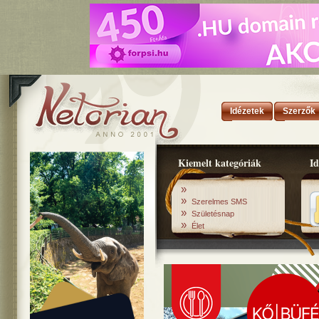
Idézetek
Szerzők
Kiemelt kategóriák
Id
»
»
Szerelmes SMS
»
Születésnap
»
Élet