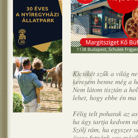
Kicsikét szűk a világ n
keresem benne még a h
Nem látom tisztán a hol
lehet, hogy ebbe én ma
Félig telt poharak az as
ha úgy tartja kedvem n
Szólj rám, ha egyszer vé
össze futnánk egy másik