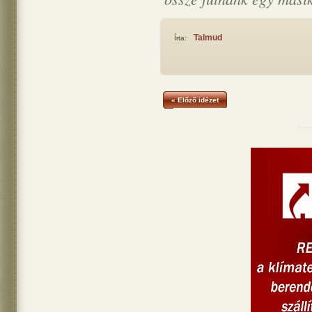
Talmud
Írta:
« Előző idézet