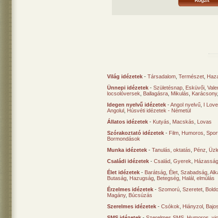
Világ idézetek
-
Társadalom
,
Természet
,
Haz
Ünnepi idézetek
-
Születésnap
,
Esküvői
,
Vale
locsolóversek
,
Ballagásra
,
Mikulás
,
Karácsony
Idegen nyelvű idézetek
-
Angol nyelvű
,
I Lov
Angolul
,
Húsvéti idézetek - Németül
Állatos idézetek
-
Kutyás
,
Macskás
,
Lovas
Szórakoztató idézetek
-
Film
,
Humoros
,
Spor
Bormondások
Munka idézetek
-
Tanulás, oktatás
,
Pénz
,
Üzle
Családi idézetek
-
Család
,
Gyerek
,
Házasság
Élet idézetek
-
Barátság
,
Élet
,
Szabadság
,
Al
Butaság
,
Hazugság
,
Betegség
,
Halál, elmúlás
Érzelmes idézetek
-
Szomorú
,
Szeretet
,
Bold
Magány
,
Búcsúzás
Szerelmes idézetek
-
Csókok
,
Hiányzol
,
Bajo
SMS idézetek
-
Szerelmes SMS
,
Humoros, vi