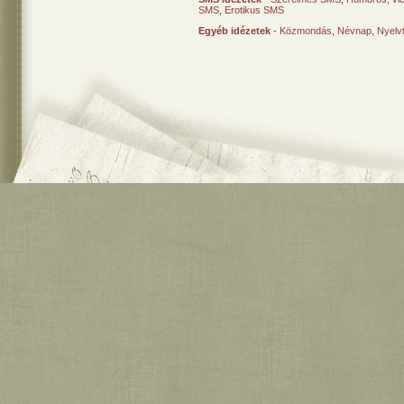
SMS
,
Erotikus SMS
Egyéb idézetek
-
Közmondás
,
Névnap
,
Nyelv