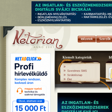
Idézetek
Szerzők
Kiemelt kategóriák
Id
»
»
Szerelmes SMS
»
Születésnap
»
Élet