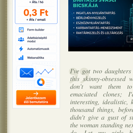
I've got two daughters
this skinny-obsessed 
don’t want them to 
emaciated clones; I
interesting, idealistic,
thousand things, before
didn't give a gust of 
the woman standing next
do. Let my girls b