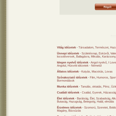
Világ idézetek
-
Társadalom
,
Természet
,
Haz
Ünnepi idézetek
-
Születésnap
,
Esküvői
,
Vale
locsolóversek
,
Ballagásra
,
Mikulás
,
Karácsony
Idegen nyelvű idézetek
-
Angol nyelvű
,
I Lov
Angolul
,
Húsvéti idézetek - Németül
Állatos idézetek
-
Kutyás
,
Macskás
,
Lovas
Szórakoztató idézetek
-
Film
,
Humoros
,
Spor
Bormondások
Munka idézetek
-
Tanulás, oktatás
,
Pénz
,
Üzle
Családi idézetek
-
Család
,
Gyerek
,
Házasság
Élet idézetek
-
Barátság
,
Élet
,
Szabadság
,
Al
Butaság
,
Hazugság
,
Betegség
,
Halál, elmúlás
Érzelmes idézetek
-
Szomorú
,
Szeretet
,
Bold
Magány
,
Búcsúzás