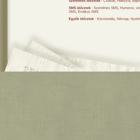
Szerelmes idézetek
-
Csókok
,
Hiányzol
,
Bajo
SMS idézetek
-
Szerelmes SMS
,
Humoros, vi
SMS
,
Erotikus SMS
Egyéb idézetek
-
Közmondás
,
Névnap
,
Nyelv