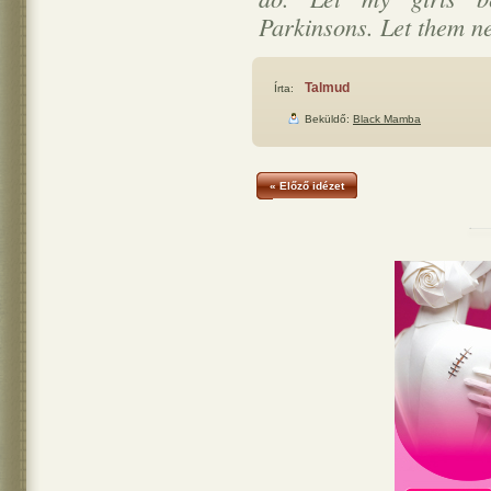
Parkinsons. Let them ne
Talmud
Írta:
Beküldő:
Black Mamba
« Előző idézet