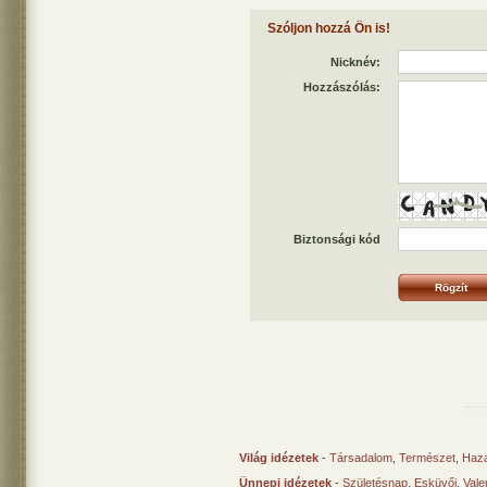
Szóljon hozzá Ön is!
Nicknév:
Hozzászólás:
Biztonsági kód
Világ idézetek
-
Társadalom
,
Természet
,
Haz
Ünnepi idézetek
-
Születésnap
,
Esküvői
,
Vale