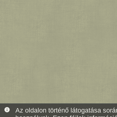
info
Az oldalon történő látogatása során