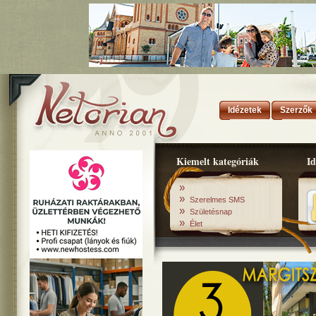
Idézetek
Szerzők
Kiemelt kategóriák
Id
»
»
Szerelmes SMS
»
Születésnap
»
Élet