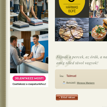
Fájnak a percek, az órák, a n
amíg tőled távol vagyok!
Talmud
Írta:
Beküldő:
Morava Mariann
« Előző idézet