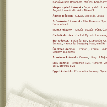
locsolóversek
,
Ballagásra
,
Mikulás
,
Karácsony
Idegen nyelvű idézetek
-
Angol nyelvű
,
I Lov
Angolul
,
Húsvéti idézetek - Németül
Állatos idézetek
-
Kutyás
,
Macskás
,
Lovas
Szórakoztató idézetek
-
Film
,
Humoros
,
Spor
Bormondások
Munka idézetek
-
Tanulás, oktatás
,
Pénz
,
Üzle
Családi idézetek
-
Család
,
Gyerek
,
Házasság
Élet idézetek
-
Barátság
,
Élet
,
Szabadság
,
Al
Butaság
,
Hazugság
,
Betegség
,
Halál, elmúlás
Érzelmes idézetek
-
Szomorú
,
Szeretet
,
Bold
Magány
,
Búcsúzás
Szerelmes idézetek
-
Csókok
,
Hiányzol
,
Bajo
SMS idézetek
-
Szerelmes SMS
,
Humoros, vi
SMS
,
Erotikus SMS
Egyéb idézetek
-
Közmondás
,
Névnap
,
Nyelv