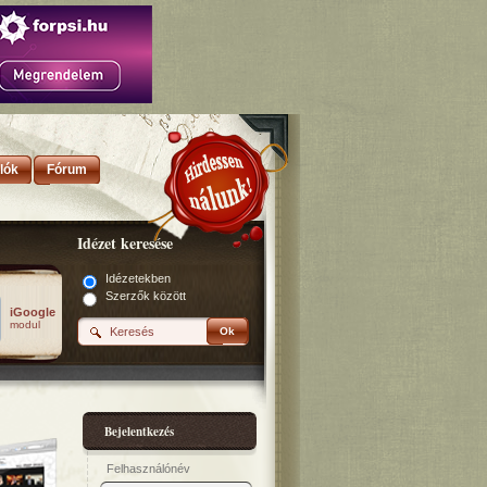
lók
Fórum
Idézet keresése
Idézetekben
Szerzők között
iGoogle
modul
Ok
Bejelentkezés
Felhasználónév