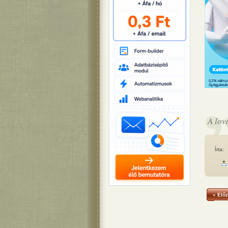
A lov
Írta:
« Előz