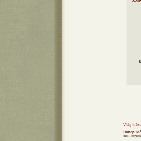
Szólj
B
Világ idéz
Ünnepi id
locsolóver