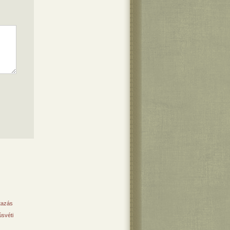
tazás
svéti