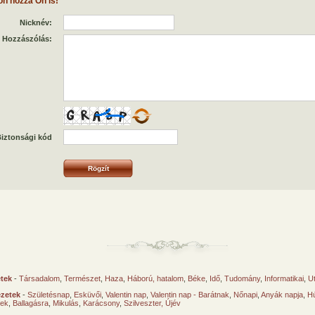
on hozzá Ön is!
Nicknév:
Hozzászólás:
iztonsági kód
etek
-
Társadalom
,
Természet
,
Haza
,
Háború, hatalom
,
Béke
,
Idő
,
Tudomány
,
Informatikai
,
U
ézetek
-
Születésnap
,
Esküvői
,
Valentin nap
,
Valentin nap - Barátnak
,
Nőnapi
,
Anyák napja
,
Hú
sek
,
Ballagásra
,
Mikulás
,
Karácsony
,
Szilveszter, Újév