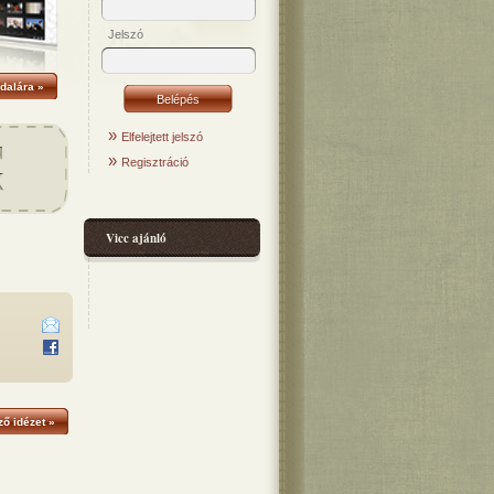
Jelszó
dalára »
»
Elfelejtett jelszó
»
Regisztráció
Vicc ajánló
ő idézet »