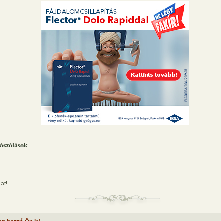
ászólások
at!