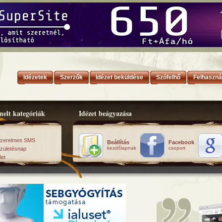
Idézetek
Szerzők
Idézet beküldése
Szófelhő
Felhaszná
elt kategóriák
Idézet beágyazása
zerelmes SMS
Beállítás
Facebook
kezdőlapnak
csoport
zületésnap
let