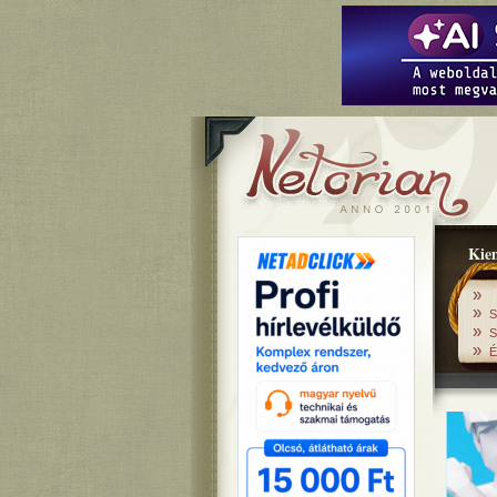
Kiem
»
»
S
»
S
»
É