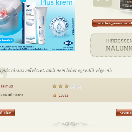
Idézet beágyazása webol
aglás társas művészet, amit nem lehet egyedül végezni!
Talmud
Beküldő:
Regina
Lovas
ő idézet
Következ