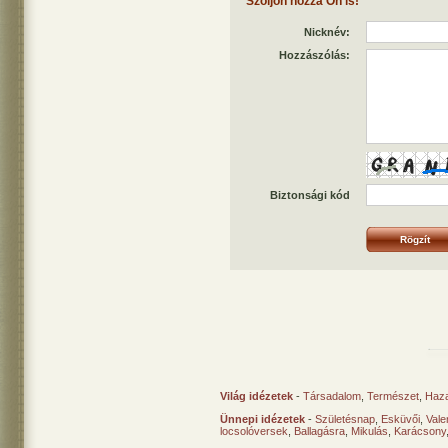
Szóljon hozzá Ön is!
Nicknév:
Hozzászólás:
Biztonsági kód
Világ idézetek
-
Társadalom
,
Természet
,
Haz
Ünnepi idézetek
-
Születésnap
,
Esküvői
,
Vale
locsolóversek
,
Ballagásra
,
Mikulás
,
Karácsony