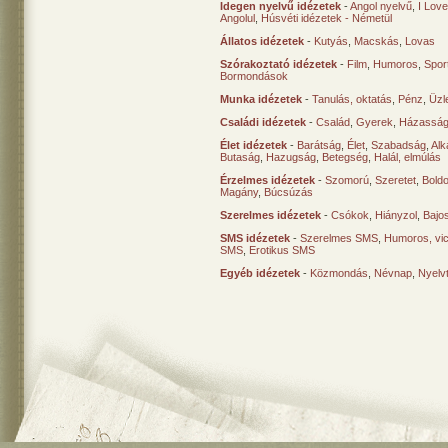
Idegen nyelvű idézetek
-
Angol nyelvű
,
I Lov
Angolul
,
Húsvéti idézetek - Németül
Állatos idézetek
-
Kutyás
,
Macskás
,
Lovas
Szórakoztató idézetek
-
Film
,
Humoros
,
Spor
Bormondások
Munka idézetek
-
Tanulás, oktatás
,
Pénz
,
Üzle
Családi idézetek
-
Család
,
Gyerek
,
Házasság
Élet idézetek
-
Barátság
,
Élet
,
Szabadság
,
Al
Butaság
,
Hazugság
,
Betegség
,
Halál, elmúlás
Érzelmes idézetek
-
Szomorú
,
Szeretet
,
Bold
Magány
,
Búcsúzás
Szerelmes idézetek
-
Csókok
,
Hiányzol
,
Bajo
SMS idézetek
-
Szerelmes SMS
,
Humoros, vi
SMS
,
Erotikus SMS
Egyéb idézetek
-
Közmondás
,
Névnap
,
Nyelv