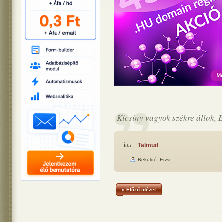
Kicsiny vagyok székre állok,
Talmud
Írta:
Beküldő:
Erzsi
« Előző idézet