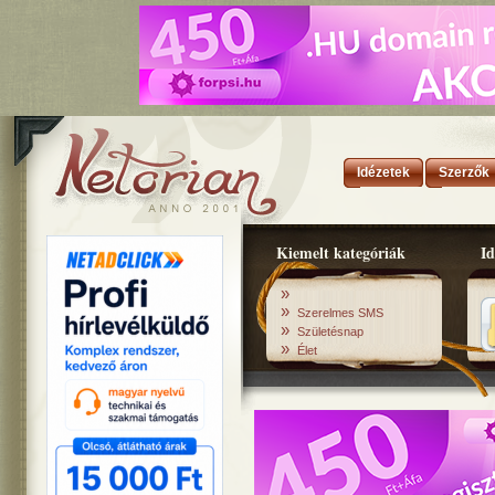
Idézetek
Szerzők
Kiemelt kategóriák
Id
»
»
Szerelmes SMS
»
Születésnap
»
Élet