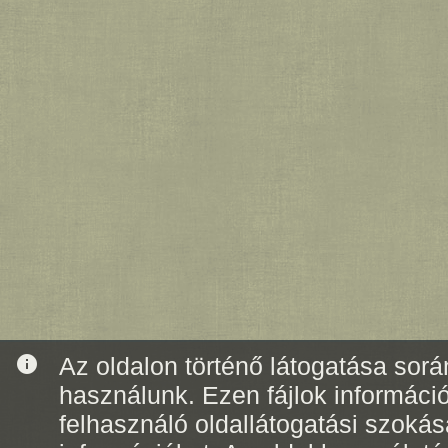
info
Az oldalon történő látogatása során
használunk. Ezen fájlok informáci
felhasználó oldallátogatási szoká