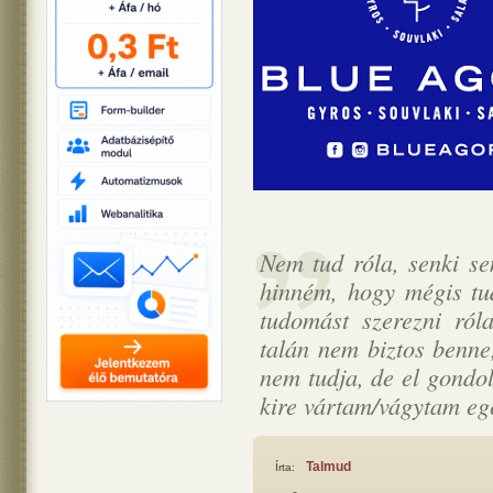
Nem tud róla, senki se
hinném, hogy mégis tud
tudomást szerezni róla
talán nem biztos benne,
nem tudja, de el gondol
kire vártam/vágytam eg
Talmud
Írta: