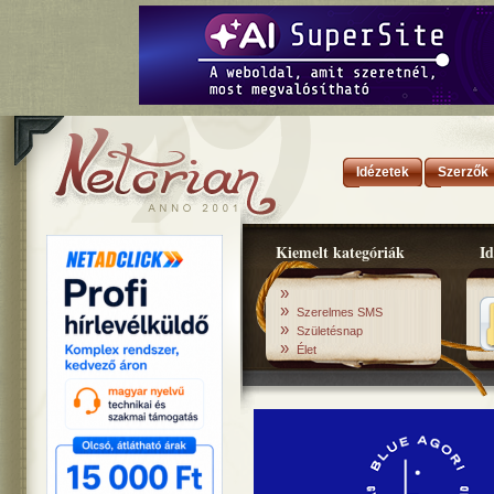
Idézetek
Szerzők
Kiemelt kategóriák
Id
»
»
Szerelmes SMS
»
Születésnap
»
Élet