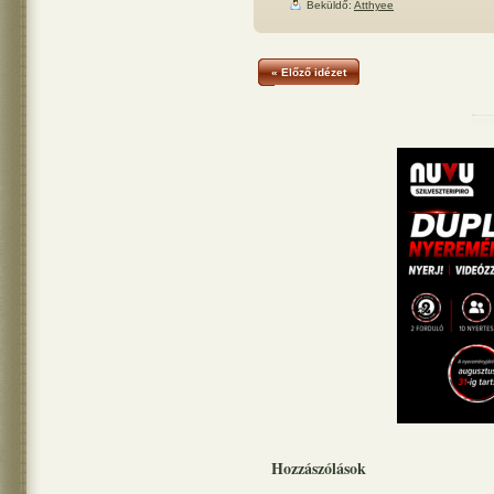
Beküldő:
Atthyee
« Előző idézet
Hozzászólások