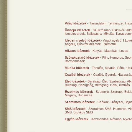
Világ idézetek
-
Társadalom
,
Természet
,
Haz
Ünnepi idézetek
-
Születésnap
,
Esküvői
,
Vale
locsolóversek
,
Ballagásra
,
Mikulás
,
Karácsony
Idegen nyelvű idézetek
-
Angol nyelvű
,
I Lov
Angolul
,
Húsvéti idézetek - Németül
Állatos idézetek
-
Kutyás
,
Macskás
,
Lovas
Szórakoztató idézetek
-
Film
,
Humoros
,
Spor
Bormondások
Munka idézetek
-
Tanulás, oktatás
,
Pénz
,
Üzle
Családi idézetek
-
Család
,
Gyerek
,
Házasság
Élet idézetek
-
Barátság
,
Élet
,
Szabadság
,
Al
Butaság
,
Hazugság
,
Betegség
,
Halál, elmúlás
Érzelmes idézetek
-
Szomorú
,
Szeretet
,
Bold
Magány
,
Búcsúzás
Szerelmes idézetek
-
Csókok
,
Hiányzol
,
Bajo
SMS idézetek
-
Szerelmes SMS
,
Humoros, vi
SMS
,
Erotikus SMS
Egyéb idézetek
-
Közmondás
,
Névnap
,
Nyelv