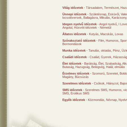
Világ idézetek
-
Társadalom
,
Természet
,
Haz
Ünnepi idézetek
-
Születésnap
,
Esküvői
,
Vale
locsolóversek
,
Ballagásra
,
Mikulás
,
Karácsony
Idegen nyelvű idézetek
-
Angol nyelvű
,
I Lov
Angolul
,
Húsvéti idézetek - Németül
Állatos idézetek
-
Kutyás
,
Macskás
,
Lovas
Szórakoztató idézetek
-
Film
,
Humoros
,
Spor
Bormondások
Munka idézetek
-
Tanulás, oktatás
,
Pénz
,
Üzle
Családi idézetek
-
Család
,
Gyerek
,
Házasság
Élet idézetek
-
Barátság
,
Élet
,
Szabadság
,
Al
Butaság
,
Hazugság
,
Betegség
,
Halál, elmúlás
Érzelmes idézetek
-
Szomorú
,
Szeretet
,
Bold
Magány
,
Búcsúzás
Szerelmes idézetek
-
Csókok
,
Hiányzol
,
Bajo
SMS idézetek
-
Szerelmes SMS
,
Humoros, vi
SMS
,
Erotikus SMS
Egyéb idézetek
-
Közmondás
,
Névnap
,
Nyelv