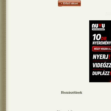
« Előző idézet
Hozzászólások