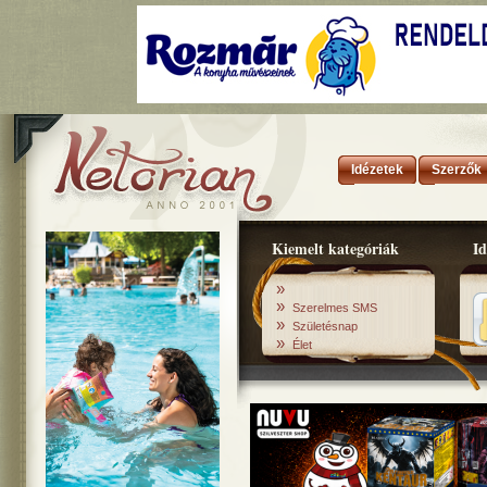
Idézetek
Szerzők
Kiemelt kategóriák
Id
»
»
Szerelmes SMS
»
Születésnap
»
Élet