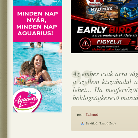
Az ember csak arra vágy
a szellem kiszabadul a
lehet... Ha megfertőzö
boldogságkereső marad
Talmud
Írta:
Beküldő:
Szabó Zsolt