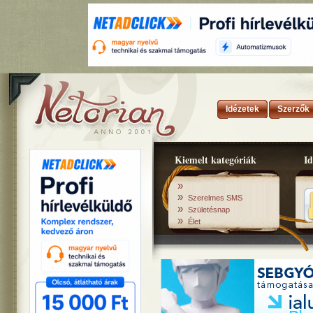
Idézetek
Szerzők
Kiemelt kategóriák
Id
»
»
Szerelmes SMS
»
Születésnap
»
Élet