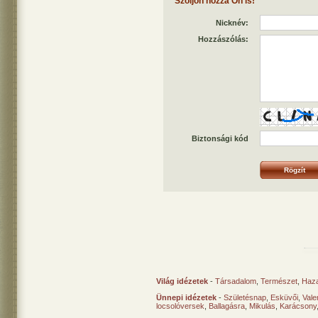
Szóljon hozzá Ön is!
Nicknév:
Hozzászólás:
Biztonsági kód
Világ idézetek
-
Társadalom
,
Természet
,
Haz
Ünnepi idézetek
-
Születésnap
,
Esküvői
,
Vale
locsolóversek
,
Ballagásra
,
Mikulás
,
Karácsony