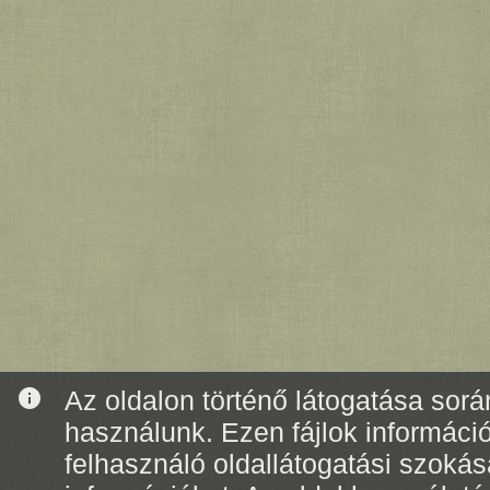
info
Az oldalon történő látogatása során
használunk. Ezen fájlok informáci
felhasználó oldallátogatási szoká