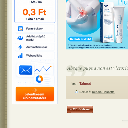
Absque pugna non est victori
Talmud
Írta:
Beküldő:
Dudora Henrietta
« Előző idézet