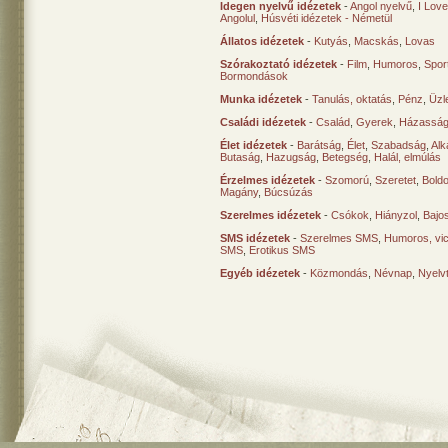
Idegen nyelvű idézetek
-
Angol nyelvű
,
I Lov
Angolul
,
Húsvéti idézetek - Németül
Állatos idézetek
-
Kutyás
,
Macskás
,
Lovas
Szórakoztató idézetek
-
Film
,
Humoros
,
Spor
Bormondások
Munka idézetek
-
Tanulás, oktatás
,
Pénz
,
Üzle
Családi idézetek
-
Család
,
Gyerek
,
Házasság
Élet idézetek
-
Barátság
,
Élet
,
Szabadság
,
Al
Butaság
,
Hazugság
,
Betegség
,
Halál, elmúlás
Érzelmes idézetek
-
Szomorú
,
Szeretet
,
Bold
Magány
,
Búcsúzás
Szerelmes idézetek
-
Csókok
,
Hiányzol
,
Bajo
SMS idézetek
-
Szerelmes SMS
,
Humoros, vi
SMS
,
Erotikus SMS
Egyéb idézetek
-
Közmondás
,
Névnap
,
Nyelv