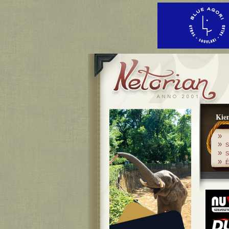
Kiem
»
»
S
»
S
»
É