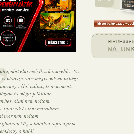
Idézet beágyazása webol
lni,mint élni melyik a könnyebb?-Én
etet választottam,mégis milyen nehéz?
tam,hogy élni tudjak,de nem ment.
áztak és mégis felálltam,
embeszállni nem tudtam.
e tiportak és lent maradtam,
lni már nem tudtam
eghaltam.Míg a halálon töprengtem,
tem,hogy a halál