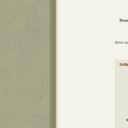
Hozz
Nincs ad
Szólj
B