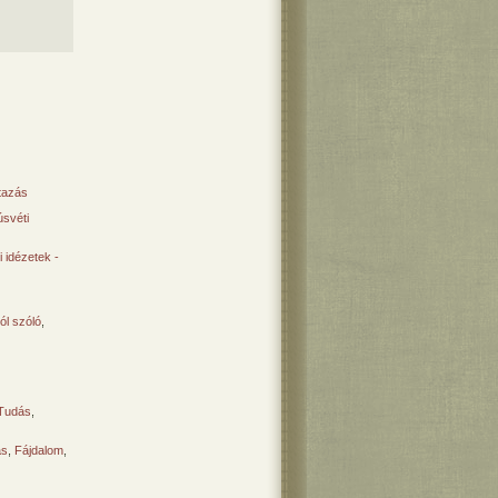
tazás
svéti
 idézetek -
ól szóló
,
Tudás
,
ás
,
Fájdalom
,