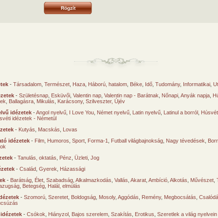
etek
-
Társadalom
,
Természet
,
Haza
,
Háború, hatalom
,
Béke
,
Idő
,
Tudomány
,
Informatikai
,
U
ézetek
-
Születésnap
,
Esküvői
,
Valentin nap
,
Valentin nap - Barátnak
,
Nőnapi
,
Anyák napja
,
Hú
sek
,
Ballagásra
,
Mikulás
,
Karácsony
,
Szilveszter, Újév
lvű idézetek
-
Angol nyelvű
,
I Love You
,
Német nyelvű
,
Latin nyelvű
,
Latinul a borról
,
Húsvéti
svéti idézetek - Németül
ézetek
-
Kutyás
,
Macskás
,
Lovas
tó idézetek
-
Film
,
Humoros
,
Sport
,
Forma-1
,
Futball világbajnokság
,
Nagy tévedések
,
Borr
ok
zetek
-
Tanulás, oktatás
,
Pénz
,
Üzleti
,
Jog
ézetek
-
Család
,
Gyerek
,
Házassági
tek
-
Barátság
,
Élet
,
Szabadság
,
Alkalmazkodás
,
Vallás
,
Akarat
,
Ambíció
,
Alkotás
,
Művészet
,
azugság
,
Betegség
,
Halál, elmúlás
dézetek
-
Szomorú
,
Szeretet
,
Boldogság
,
Mosoly
,
Aggódás
,
Remény
,
Megbocsátás
,
Csalód
úcsúzás
 idézetek
-
Csókok
,
Hiányzol
,
Bajos szerelem
,
Szakítás
,
Erotikus
,
Szeretlek a világ nyelvein