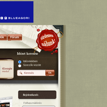
lók
Fórum
Idézet keresése
Idézetekben
Szerzők között
iGoogle
modul
Ok
Bejelentkezés
Felhasználónév