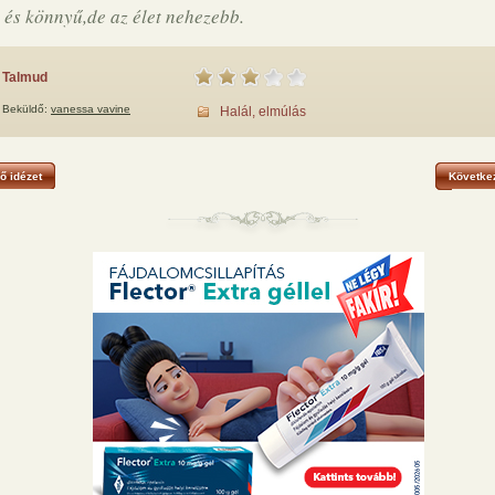
 és könnyű,de az élet nehezebb.
Talmud
Beküldő:
vanessa vavine
Halál, elmúlás
ő idézet
Következ