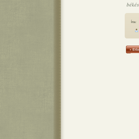
békés
Írta:
« Előz