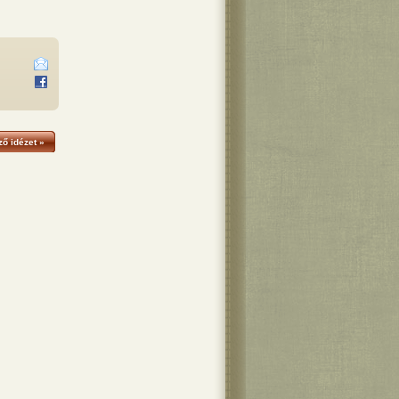
ő idézet »