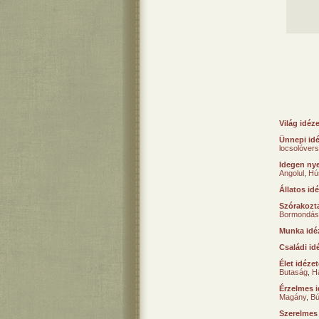
Világ idéz
Ünnepi id
locsolóver
Idegen nye
Angolul
,
Hú
Állatos id
Szórakozta
Bormondás
Munka idé
Családi id
Élet idéze
Butaság
,
H
Érzelmes i
Magány
,
B
Szerelmes