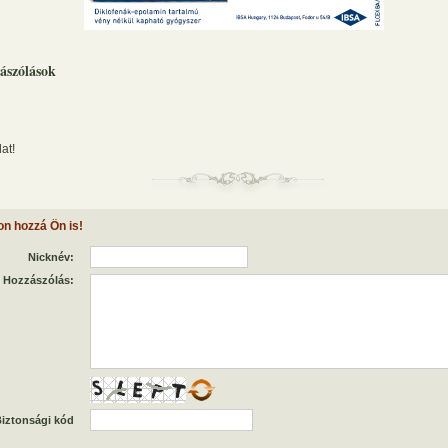
ászólások
at!
on hozzá Ön is!
Nicknév:
Hozzászólás:
iztonsági kód