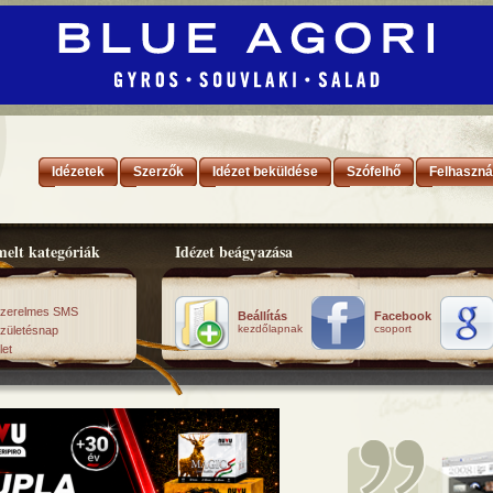
Idézetek
Szerzők
Idézet beküldése
Szófelhő
Felhaszná
elt kategóriák
Idézet beágyazása
zerelmes SMS
Beállítás
Facebook
kezdőlapnak
csoport
zületésnap
let