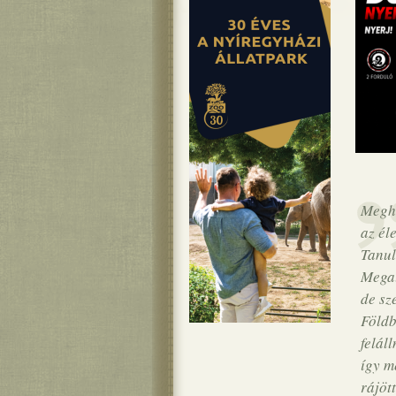
Megha
az él
Tanul
Megal
de sz
Földb
felál
így m
rájöt