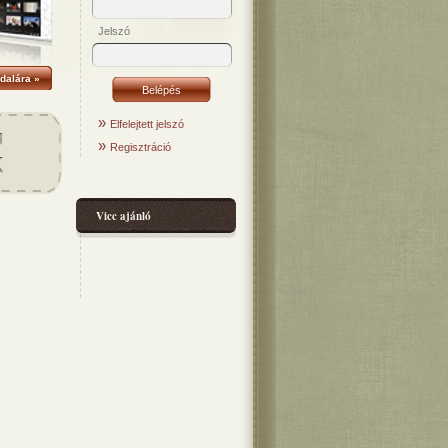
Jelszó
dalára »
»
Elfelejtett jelszó
»
Regisztráció
Vicc ajánló