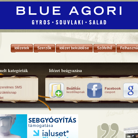
Idézetek
Szerzők
Idézet beküldése
Szófelhő
Felhaszná
elt kategóriák
Idézet beágyazása
zerelmes SMS
Beállítás
Facebook
kezdőlapnak
csoport
zületésnap
let