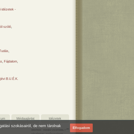
 idézetek -
ól szóló
,
Tudás
,
ás
,
Fájdalom
,
Újévi B.U.É.K.
zum
Médiaajánlat
Idézetek
ogatási szokásairól, de nem tárolnak
Elfogadom