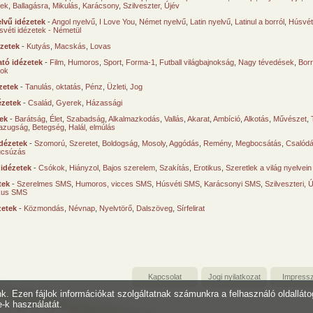
sek
,
Ballagásra
,
Mikulás
,
Karácsony
,
Szilveszter, Újév
lvű idézetek
-
Angol nyelvű
,
I Love You
,
Német nyelvű
,
Latin nyelvű
,
Latinul a borról
,
Húsvéti
svéti idézetek - Németül
ézetek
-
Kutyás
,
Macskás
,
Lovas
tó idézetek
-
Film
,
Humoros
,
Sport
,
Forma-1
,
Futball világbajnokság
,
Nagy tévedések
,
Borr
ok
zetek
-
Tanulás, oktatás
,
Pénz
,
Üzleti
,
Jog
ézetek
-
Család
,
Gyerek
,
Házassági
tek
-
Barátság
,
Élet
,
Szabadság
,
Alkalmazkodás
,
Vallás
,
Akarat
,
Ambíció
,
Alkotás
,
Művészet
,
azugság
,
Betegség
,
Halál, elmúlás
dézetek
-
Szomorú
,
Szeretet
,
Boldogság
,
Mosoly
,
Aggódás
,
Remény
,
Megbocsátás
,
Csalód
úcsúzás
 idézetek
-
Csókok
,
Hiányzol
,
Bajos szerelem
,
Szakítás
,
Erotikus
,
Szeretlek a világ nyelvein
tek
-
Szerelmes SMS
,
Humoros, vicces SMS
,
Húsvéti SMS
,
Karácsonyi SMS
,
Szilveszteri, 
ikus SMS
zetek
-
Közmondás
,
Névnap
,
Nyelvtörő
,
Dalszöveg
,
Sírfelirat
Kapcsolat
Jogi nyilatkozat
Impress
unk. Ezen fájlok információkat szolgáltatnak számunkra a felhasználó oldallát
e-k használatát.