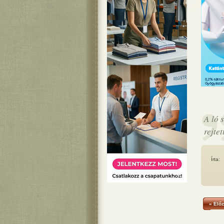
A ló 
rejte
Írta:
« Előz