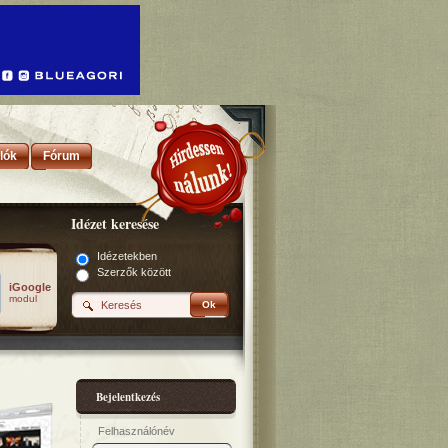
lók
Fórum
Idézet keresése
Idézetekben
Szerzők között
iGoogle
modul
Ok
Bejelentkezés
Felhasználónév