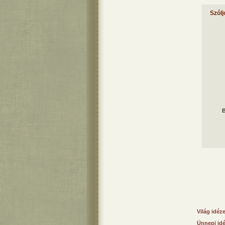
Szólj
B
Világ idéz
Ünnepi id