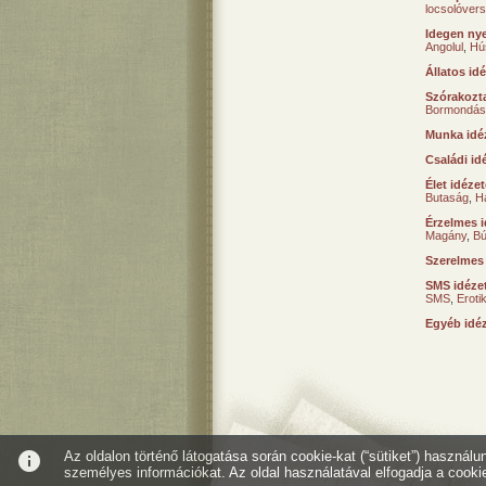
locsolóver
Idegen nye
Angolul
,
Hú
Állatos id
Szórakozta
Bormondás
Munka idé
Családi id
Élet idéze
Butaság
,
H
Érzelmes i
Magány
,
B
Szerelmes
SMS idéze
SMS
,
Erot
Egyéb idé
info
Az oldalon történő látogatása során cookie-kat (“sütiket”) használ
személyes információkat. Az oldal használatával elfogadja a cooki