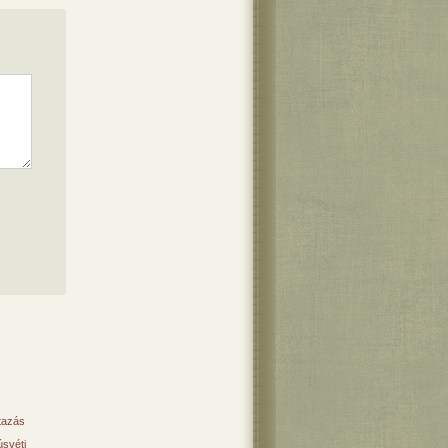
tazás
svéti