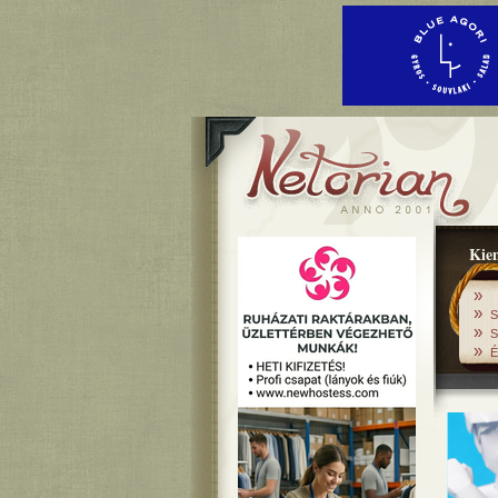
Kiem
»
»
S
»
S
»
É