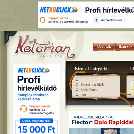
Idézetek
Szerzők
Kiemelt kategóriák
Id
»
»
Szerelmes SMS
»
Születésnap
»
Élet