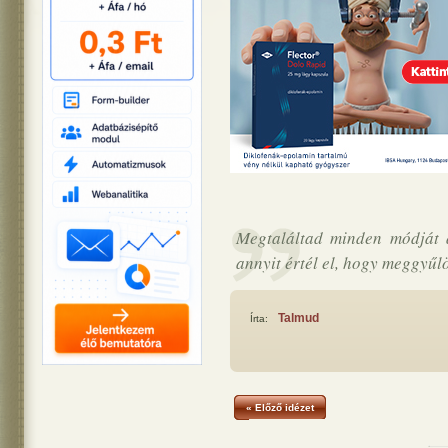
Megtaláltad minden módját 
annyit értél el, hogy meggyűlö
Talmud
Írta:
« Előző idézet