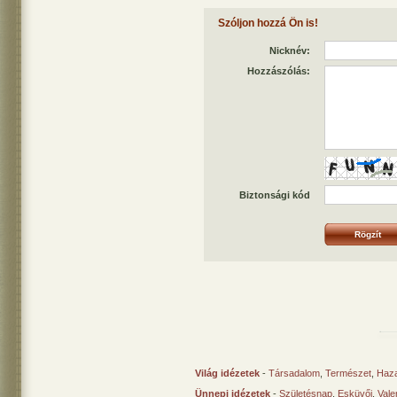
Szóljon hozzá Ön is!
Nicknév:
Hozzászólás:
Biztonsági kód
Világ idézetek
-
Társadalom
,
Természet
,
Haz
Ünnepi idézetek
-
Születésnap
,
Esküvői
,
Vale