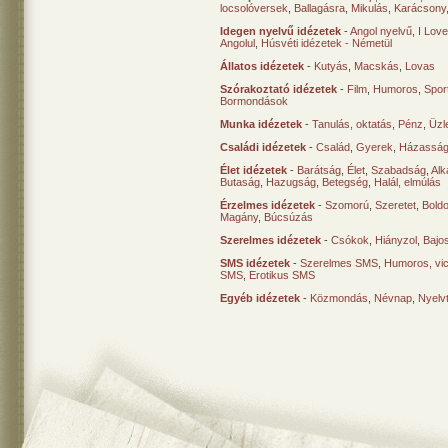
locsolóversek
,
Ballagásra
,
Mikulás
,
Karácsony
Idegen nyelvű idézetek
-
Angol nyelvű
,
I Lov
Angolul
,
Húsvéti idézetek - Németül
Állatos idézetek
-
Kutyás
,
Macskás
,
Lovas
Szórakoztató idézetek
-
Film
,
Humoros
,
Spor
Bormondások
Munka idézetek
-
Tanulás, oktatás
,
Pénz
,
Üzle
Családi idézetek
-
Család
,
Gyerek
,
Házasság
Élet idézetek
-
Barátság
,
Élet
,
Szabadság
,
Al
Butaság
,
Hazugság
,
Betegség
,
Halál, elmúlás
Érzelmes idézetek
-
Szomorú
,
Szeretet
,
Bold
Magány
,
Búcsúzás
Szerelmes idézetek
-
Csókok
,
Hiányzol
,
Bajo
SMS idézetek
-
Szerelmes SMS
,
Humoros, vi
SMS
,
Erotikus SMS
Egyéb idézetek
-
Közmondás
,
Névnap
,
Nyelv