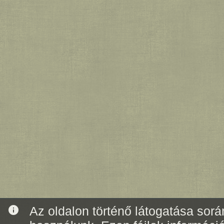
info
Az oldalon történő látogatása során