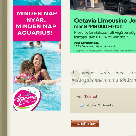
Az ember soha nem érzi
boldogabbnak, mint a lóháto
Talmud
Írta:
Beküldő:
N. Szandra
« Előző idézet