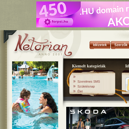
Idézetek
Szerzők
Kiemelt kategóriák
Id
»
»
Szerelmes SMS
»
Születésnap
»
Élet