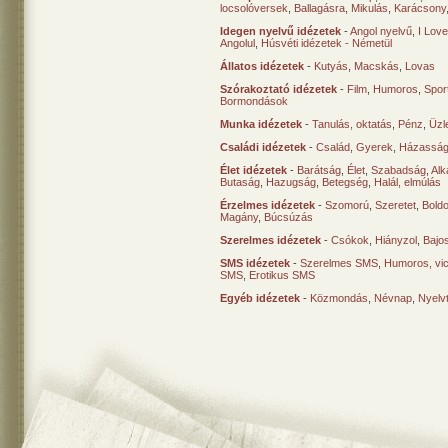
locsolóversek
,
Ballagásra
,
Mikulás
,
Karácsony
Idegen nyelvű idézetek
-
Angol nyelvű
,
I Lov
Angolul
,
Húsvéti idézetek - Németül
Állatos idézetek
-
Kutyás
,
Macskás
,
Lovas
Szórakoztató idézetek
-
Film
,
Humoros
,
Spor
Bormondások
Munka idézetek
-
Tanulás, oktatás
,
Pénz
,
Üzle
Családi idézetek
-
Család
,
Gyerek
,
Házasság
Élet idézetek
-
Barátság
,
Élet
,
Szabadság
,
Al
Butaság
,
Hazugság
,
Betegség
,
Halál, elmúlás
Érzelmes idézetek
-
Szomorú
,
Szeretet
,
Bold
Magány
,
Búcsúzás
Szerelmes idézetek
-
Csókok
,
Hiányzol
,
Bajo
SMS idézetek
-
Szerelmes SMS
,
Humoros, vi
SMS
,
Erotikus SMS
Egyéb idézetek
-
Közmondás
,
Névnap
,
Nyelv