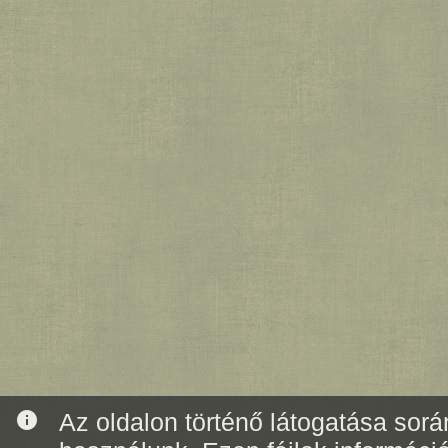
info
Az oldalon történő látogatása során