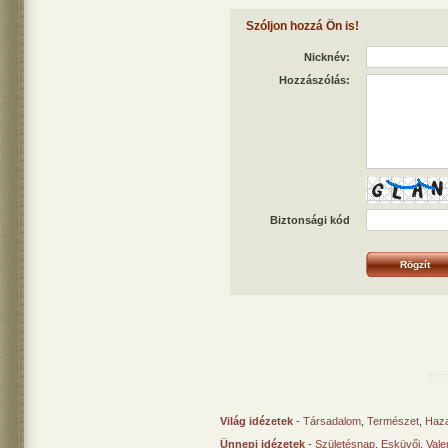
Szóljon hozzá Ön is!
Nicknév:
Hozzászólás:
Biztonsági kód
Világ idézetek
-
Társadalom
,
Természet
,
Haz
Ünnepi idézetek
-
Születésnap
,
Esküvői
,
Vale