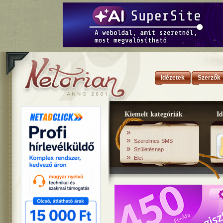
Idézetek
Szerzők
Kiemelt kategóriák
Id
»
»
Szerelmes SMS
»
Születésnap
»
Élet