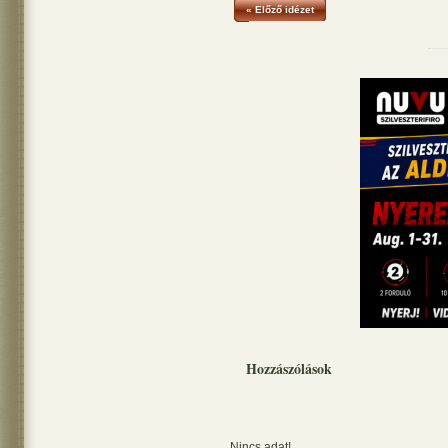
« Előző idézet
Hozzászólások
Nincs adat!