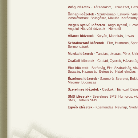
Világ idézetek
-
Társadalom
,
Természet
,
Haz
Ünnepi idézetek
-
Születésnap
,
Esküvői
,
Vale
locsolóversek
,
Ballagásra
,
Mikulás
,
Karácsony
Idegen nyelvű idézetek
-
Angol nyelvű
,
I Lov
Angolul
,
Húsvéti idézetek - Németül
Állatos idézetek
-
Kutyás
,
Macskás
,
Lovas
Szórakoztató idézetek
-
Film
,
Humoros
,
Spor
Bormondások
Munka idézetek
-
Tanulás, oktatás
,
Pénz
,
Üzle
Családi idézetek
-
Család
,
Gyerek
,
Házasság
Élet idézetek
-
Barátság
,
Élet
,
Szabadság
,
Al
Butaság
,
Hazugság
,
Betegség
,
Halál, elmúlás
Érzelmes idézetek
-
Szomorú
,
Szeretet
,
Bold
Magány
,
Búcsúzás
Szerelmes idézetek
-
Csókok
,
Hiányzol
,
Bajo
SMS idézetek
-
Szerelmes SMS
,
Humoros, vi
SMS
,
Erotikus SMS
Egyéb idézetek
-
Közmondás
,
Névnap
,
Nyelv