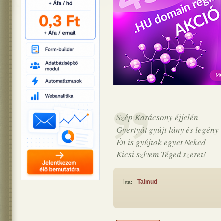
Szép Karácsony éjjelén
Gyertyát gyújt lány és legény
Én is gyújtok egyet Neked
Kicsi szívem Téged szeret!
Talmud
Írta: