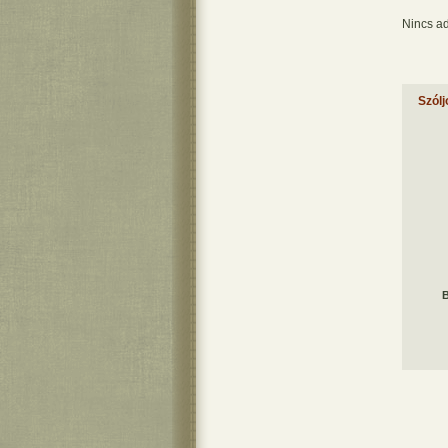
Nincs ad
Szólj
B