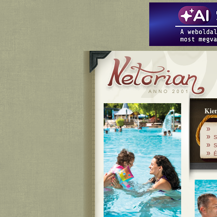
Kiem
»
»
S
»
S
»
É