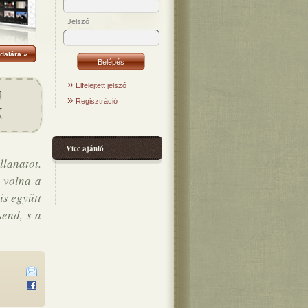
Jelszó
dalára »
»
Elfelejtett jelszó
»
Regisztráció
Vicc ajánló
lanatot.
e volna a
is együtt
send, s a