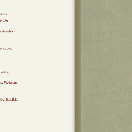
tazás
svéti
 idézetek -
ól szóló
,
Tudás
,
ás
,
Fájdalom
,
Újévi B.U.É.K.