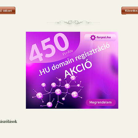
ő idézet
Következ
ászólások