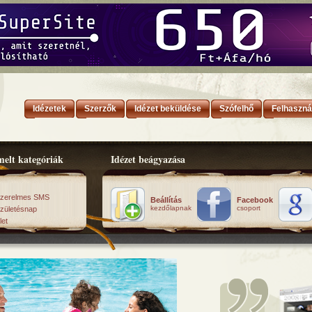
Idézetek
Szerzők
Idézet beküldése
Szófelhő
Felhaszná
elt kategóriák
Idézet beágyazása
zerelmes SMS
Beállítás
Facebook
kezdőlapnak
csoport
zületésnap
let