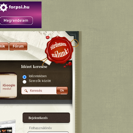
lók
Fórum
Idézet keresése
Idézetekben
Szerzők között
iGoogle
modul
Ok
Bejelentkezés
Felhasználónév