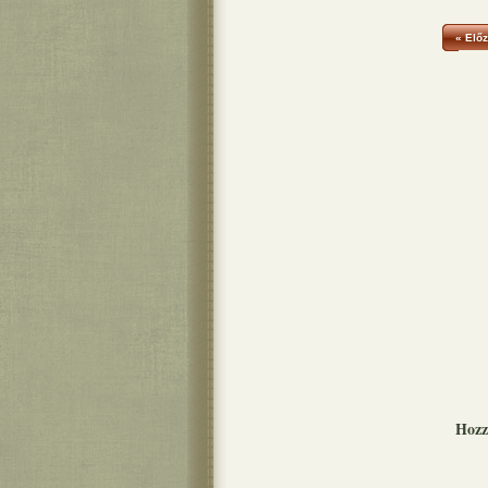
« Előz
Hozz