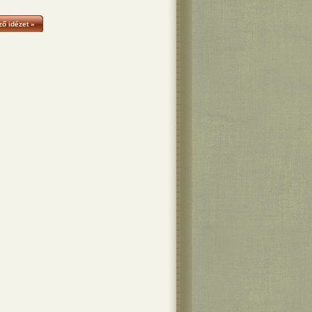
ő idézet »