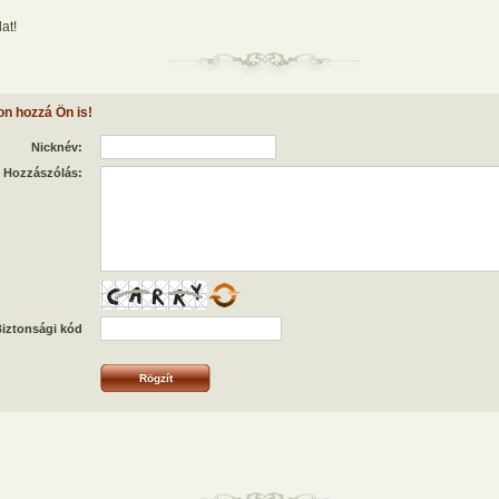
at!
on hozzá Ön is!
Nicknév:
Hozzászólás:
iztonsági kód