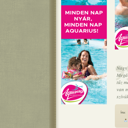
Nagy 
Megál
tűz m
van m
szívü
Írta: