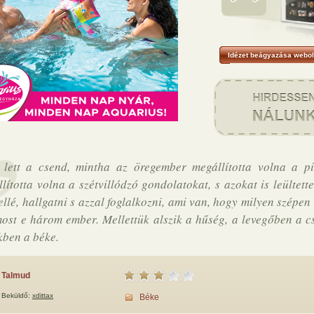
Idézet beágyazása webol
lett a csend, mintha az öregember megállította volna a pil
lította volna a szétvillódzó gondolatokat, s azokat is leültett
ellé, hallgatni s azzal foglalkozni, ami van, hogy milyen szépen 
ost e három ember. Mellettük alszik a hűség, a levegőben a c
kben a béke.
Talmud
Beküldő:
xdittax
Béke