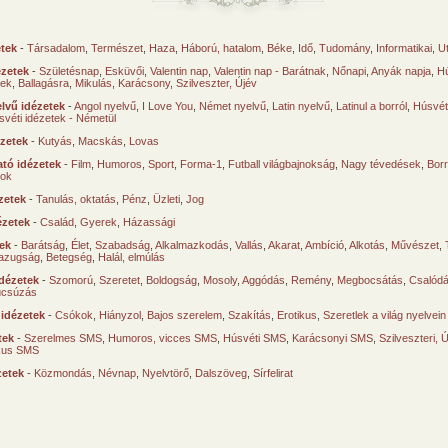
etek
-
Társadalom
,
Természet
,
Haza
,
Háború, hatalom
,
Béke
,
Idő
,
Tudomány
,
Informatikai
,
U
ézetek
-
Születésnap
,
Esküvői
,
Valentin nap
,
Valentin nap - Barátnak
,
Nőnapi
,
Anyák napja
,
Hú
sek
,
Ballagásra
,
Mikulás
,
Karácsony
,
Szilveszter, Újév
lvű idézetek
-
Angol nyelvű
,
I Love You
,
Német nyelvű
,
Latin nyelvű
,
Latinul a borról
,
Húsvéti
svéti idézetek - Németül
ézetek
-
Kutyás
,
Macskás
,
Lovas
tó idézetek
-
Film
,
Humoros
,
Sport
,
Forma-1
,
Futball világbajnokság
,
Nagy tévedések
,
Borr
ok
zetek
-
Tanulás, oktatás
,
Pénz
,
Üzleti
,
Jog
ézetek
-
Család
,
Gyerek
,
Házassági
tek
-
Barátság
,
Élet
,
Szabadság
,
Alkalmazkodás
,
Vallás
,
Akarat
,
Ambíció
,
Alkotás
,
Művészet
,
azugság
,
Betegség
,
Halál, elmúlás
dézetek
-
Szomorú
,
Szeretet
,
Boldogság
,
Mosoly
,
Aggódás
,
Remény
,
Megbocsátás
,
Csalód
úcsúzás
 idézetek
-
Csókok
,
Hiányzol
,
Bajos szerelem
,
Szakítás
,
Erotikus
,
Szeretlek a világ nyelvein
tek
-
Szerelmes SMS
,
Humoros, vicces SMS
,
Húsvéti SMS
,
Karácsonyi SMS
,
Szilveszteri, 
ikus SMS
zetek
-
Közmondás
,
Névnap
,
Nyelvtörő
,
Dalszöveg
,
Sírfelirat