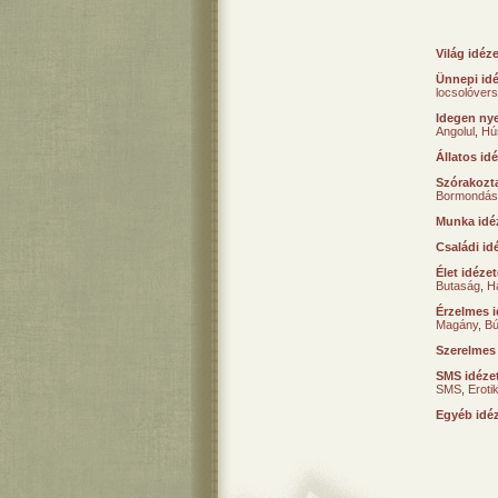
Világ idéz
Ünnepi id
locsolóver
Idegen nye
Angolul
,
Hú
Állatos id
Szórakozta
Bormondás
Munka idé
Családi id
Élet idéze
Butaság
,
H
Érzelmes i
Magány
,
B
Szerelmes
SMS idéze
SMS
,
Erot
Egyéb idé