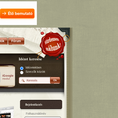
lók
Fórum
Idézet keresése
Idézetekben
Szerzők között
iGoogle
modul
Ok
Bejelentkezés
Felhasználónév