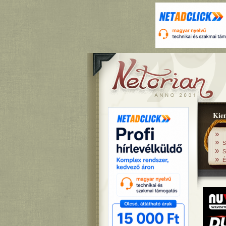
Kiem
»
»
S
»
S
»
É