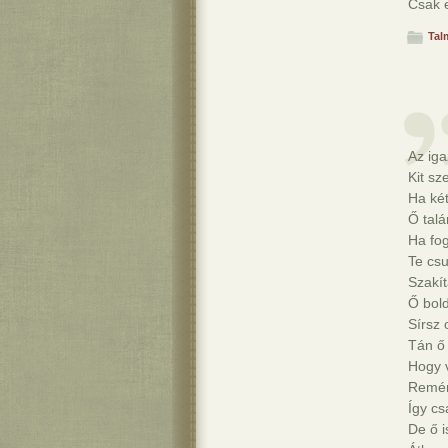
Csak e
Tal
Az iga
Kit sz
Ha két
Ő talá
Ha fog
Te csu
Szakí
Ő bold
Sírsz 
Tán ő
Hogy v
Remén
Így cs
De ő i