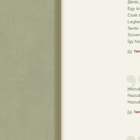
Senki
Egy ki
Csak t
Legbel
Senki
Szíve
Így h
Tal
Hazud
Hazud
Hazudt
Tal