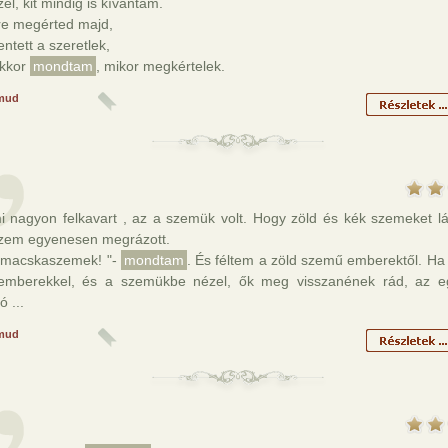
zel, kit mindig is kívántam.
re megérted majd,
lentett a szeretlek,
akkor
mondtam
, mikor megkértelek.
mud
i nagyon felkavart , az a szemük volt. Hogy zöld és kék szemeket lát
szem egyenesen megrázott.
 macskaszemek! "-
mondtam
. És féltem a zöld szemű emberektől. Ha 
 emberekkel, és a szemükbe nézel, ők meg visszanének rád, az 
ó ...
mud