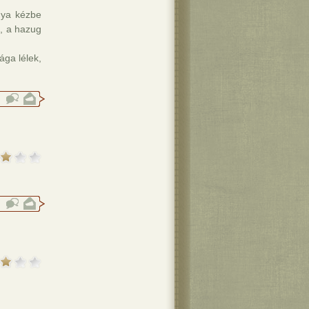
nya kézbe
i, a hazug
ága lélek,