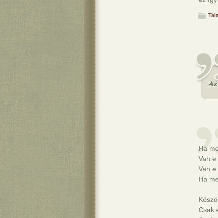
Tal
Ha me
Van e
Van e
Ha me
Köszön
Csak e