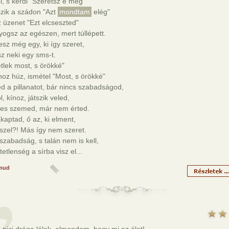
l, s kérdi "Szeretsz e még"
zik a szádon "Azt
mondtam
elég"
 üzenet "Ezt elcseszted"
ogsz az egészen, mert túllépett.
sz még egy, ki így szeret,
sz neki egy sms-t.
tlek most, s örökké"
z húz, ismétel "Most, s örökké"
d a pillanatot, bár nincs szabadságod,
, kínoz, játszik veled,
es szemed, már nem érted.
kaptad, ő az, ki elment,
szel?! Más így nem szeret.
szabadság, s talán nem is kell,
tetlenség a sírba visz el...
mud