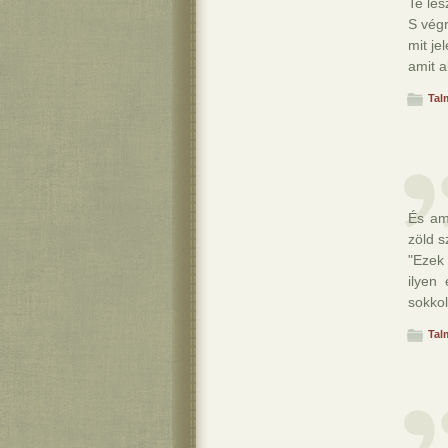
Te les
S vég
mit je
amit 
Tal
És am
zöld 
"Ezek
ilyen
sokkol
Tal