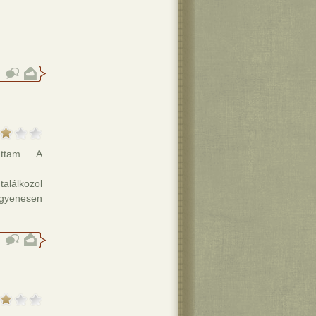
tam ... A
találkozol
egyenesen