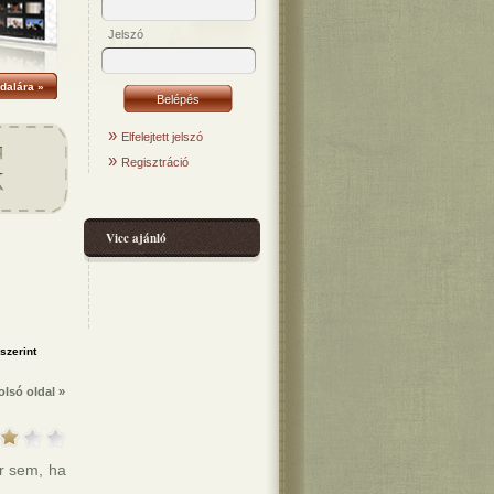
Jelszó
dalára »
»
Elfelejtett jelszó
»
Regisztráció
Vicc ajánló
olsó oldal »
r sem, ha