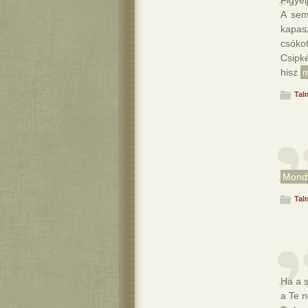
Figyel
A sem
kapasz
csóko
Csipké
hisz
Tal
Mond
Tal
Ha a 
a Te n