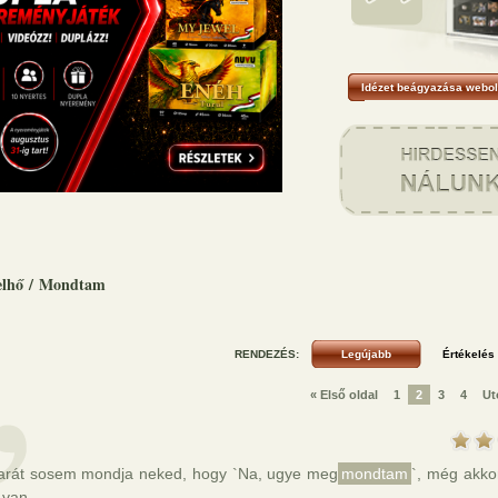
Idézet beágyazása webol
elhő
/
Mondtam
RENDEZÉS:
« Első oldal
1
2
3
4
Ut
arát sosem mondja neked, hogy `Na, ugye meg
mondtam
`, még akko
 van.