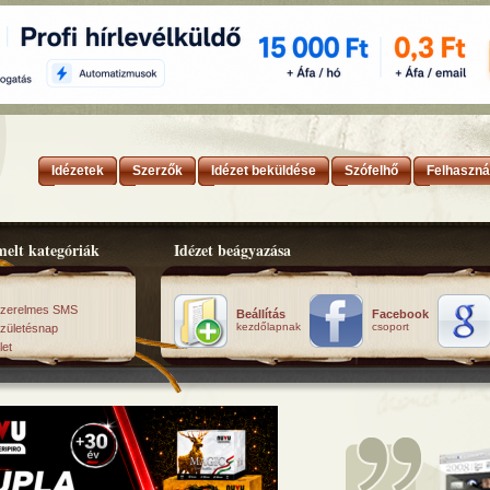
Idézetek
Szerzők
Idézet beküldése
Szófelhő
Felhaszná
elt kategóriák
Idézet beágyazása
zerelmes SMS
Beállítás
Facebook
kezdőlapnak
csoport
zületésnap
let