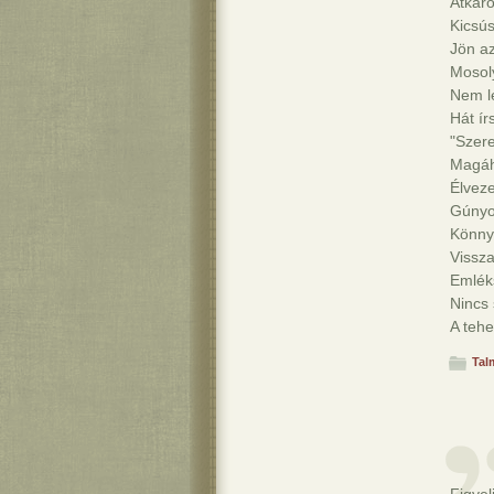
Átkaro
Kicsús
Jön az
Mosoly
Nem le
Hát ír
"Szere
Magáho
Élveze
Gúnyol
Könny
Vissza
Emlék
Nincs 
A tehe
Tal