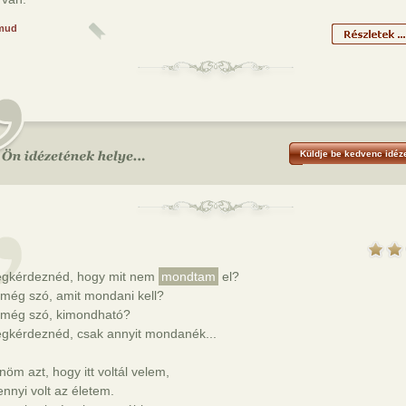
mud
Küldje be kedvenc idéze
gkérdeznéd, hogy mit nem
mondtam
el?
 még szó, amit mondani kell?
 még szó, kimondható?
gkérdeznéd, csak annyit mondanék...
öm azt, hogy itt voltál velem,
nnyi volt az életem.