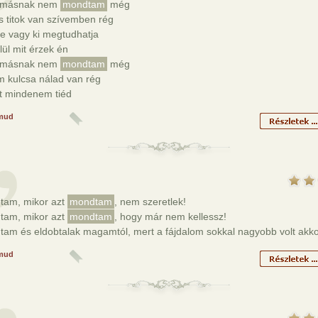
 másnak nem
mondtam
még
s titok van szívemben rég
e vagy ki megtudhatja
ül mit érzek én
 másnak nem
mondtam
még
m kulcsa nálad van rég
át mindenem tiéd
mud
tam, mikor azt
mondtam
, nem szeretlek!
tam, mikor azt
mondtam
, hogy már nem kellessz!
am és eldobtalak magamtól, mert a fájdalom sokkal nagyobb volt akko
mud