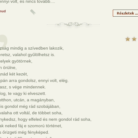
nnyi volt, és nincs tovább....
mud
zság mindig a szívedben lakozik,
eretsz, valahol gyűlölhetsz is.
elyek gyötörnek,
n örülne,
nád két kezét,
pán arra gondolsz, ennyi volt, elég.
tasz, s vége mindennek.
og, te vagy ki elveszett.
otthon, utcán, a magányban,
 is gondol még rád szobájában,
alaha ott voltál, de többet soha,
ykedsz, hogy elfeled és nem gondol rád soha,
ak neked fáj e szomorú történet,
s őrizgeti még fényképed.