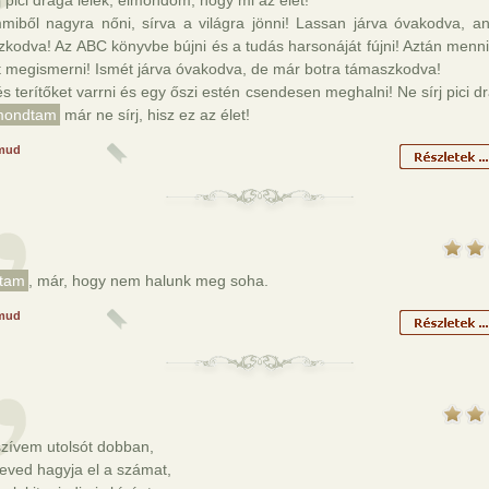
j pici drága lélek, elmondom, hogy mi az élet!
miből nagyra nőni, sírva a világra jönni! Lassan járva óvakodva, a
kodva! Az ABC könyvbe bújni és a tudás harsonáját fújni! Aztán menn
t megismerni! Ismét járva óvakodva, de már botra támaszkodva!
s terítőket varrni és egy őszi estén csendesen meghalni! Ne sírj pici dr
mondtam
már ne sírj, hisz ez az élet!
mud
tam
, már, hogy nem halunk meg soha.
mud
szívem utolsót dobban,
eved hagyja el a számat,