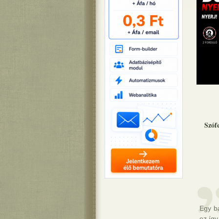
Szóf
Egy b
ez így