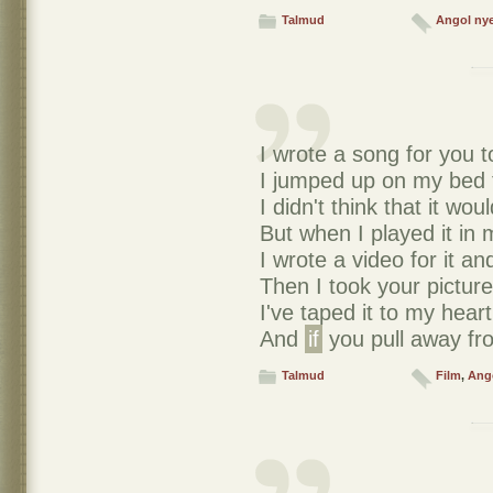
Talmud
Angol ny
I wrote a song for you t
I jumped up on my bed 
I didn't think that it wo
But when I played it in
I wrote a video for it an
Then I took your picture
I've taped it to my heart
And
if
you pull away fro
Talmud
Film
,
Ang