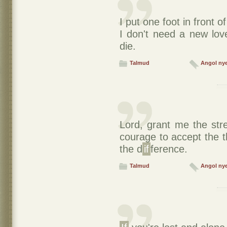
I put one foot in front o
I don't need a new lov
die.
Talmud
Angol ny
Lord, grant me the str
courage to accept the t
the d
if
ference.
Talmud
Angol ny