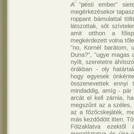
A "pesti ember" siet
megérkezésekor tapaszta
roppant bámulattal töl
látszottak, sőt szívtel
amit otthon a főispá
megkérdezett volna tőle,
"no, Kornél barátom, 
Duna?", "ugye magas a 
nyílt, szeretetre áhíto
órákban - oly határta
hogy egyesek önkénte
összenevettek ennyi 
mindaddig, amíg - pár
arcát el kell zárnia, 
megszűnt az a széles, 
az a főzőcskejáték, m
más kezdődött itten. T
Fölzaklatva ezektől 
megaláztatva és újra-ú