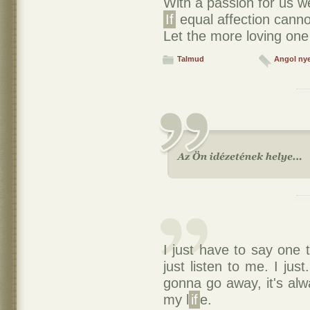
With a passion for us w
If
equal affection canno
Let the more loving on
Talmud
Angol ny
I just have to say one t
just listen to me. I just.
gonna go away, it's alwa
my l
if
e.