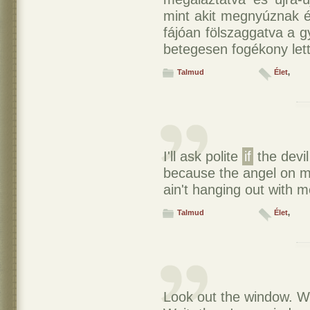
mint akit megnyúznak é
fájóan fölszaggatva a 
betegesen fogékony lett
Talmud
Élet
,
I'll ask polite
if
the devil
because the angel on m
ain't hanging out with m
Talmud
Élet
,
Look out the window. W