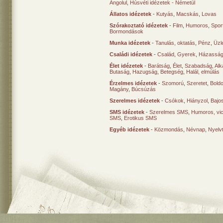
Angolul
,
Húsvéti idézetek - Németül
Állatos idézetek
-
Kutyás
,
Macskás
,
Lovas
Szórakoztató idézetek
-
Film
,
Humoros
,
Spor
Bormondások
Munka idézetek
-
Tanulás, oktatás
,
Pénz
,
Üzle
Családi idézetek
-
Család
,
Gyerek
,
Házasság
Élet idézetek
-
Barátság
,
Élet
,
Szabadság
,
Al
Butaság
,
Hazugság
,
Betegség
,
Halál, elmúlás
Érzelmes idézetek
-
Szomorú
,
Szeretet
,
Bold
Magány
,
Búcsúzás
Szerelmes idézetek
-
Csókok
,
Hiányzol
,
Bajo
SMS idézetek
-
Szerelmes SMS
,
Humoros, vi
SMS
,
Erotikus SMS
Egyéb idézetek
-
Közmondás
,
Névnap
,
Nyelv