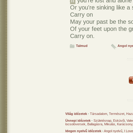
If
you're lost and alone
Or you're sinking like a
Carry on
May your past be the s
Of your feet upon the 
Carry on.
Talmud
Angol ny
Világ idézetek
-
Társadalom
,
Természet
,
Haz
Ünnepi idézetek
-
Születésnap
,
Esküvői
,
Vale
locsolóversek
,
Ballagásra
,
Mikulás
,
Karácsony
Idegen nyelvű idézetek
-
Angol nyelvű
,
I Lov