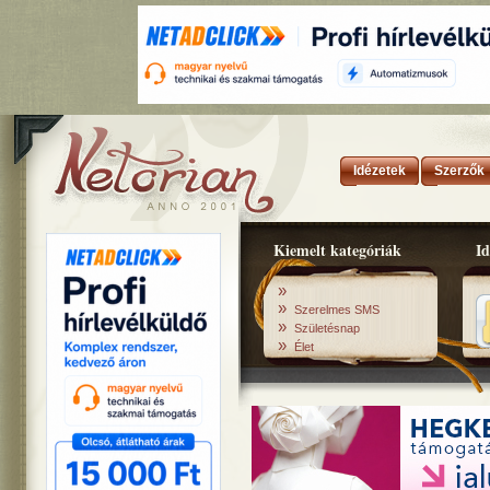
Idézetek
Szerzők
Kiemelt kategóriák
Id
»
»
Szerelmes SMS
»
Születésnap
»
Élet