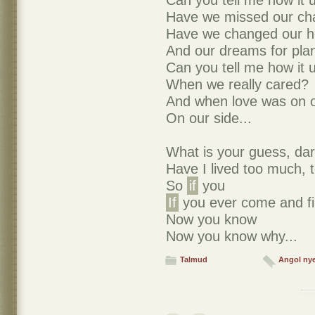
Can you tell me how it 
Have we missed our ch
Have we changed our ho
And our dreams for pla
Can you tell me how it 
When we really cared?
And when love was on o
On our side...
What is your guess, dar
Have I lived too much, 
So
if
you
If
you ever come and fi
Now you know
Now you know why...
Talmud
Angol ny