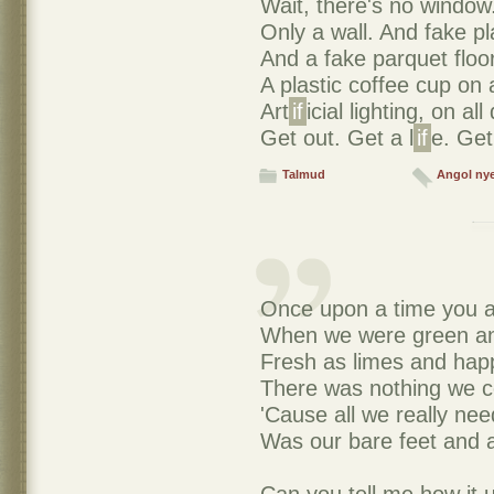
Wait, there's no window
Only a wall. And fake pl
And a fake parquet floor
A plastic coffee cup on 
Art
if
icial lighting, on all
Get out. Get a l
if
e. Get
Talmud
Angol ny
Once upon a time you a
When we were green a
Fresh as limes and hap
There was nothing we co
'Cause all we really ne
Was our bare feet and a 