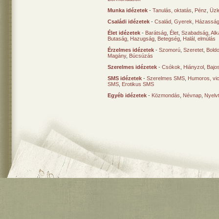
Munka idézetek
-
Tanulás, oktatás
,
Pénz
,
Üzle
Családi idézetek
-
Család
,
Gyerek
,
Házasság
Élet idézetek
-
Barátság
,
Élet
,
Szabadság
,
Al
Butaság
,
Hazugság
,
Betegség
,
Halál, elmúlás
Érzelmes idézetek
-
Szomorú
,
Szeretet
,
Bold
Magány
,
Búcsúzás
Szerelmes idézetek
-
Csókok
,
Hiányzol
,
Bajo
SMS idézetek
-
Szerelmes SMS
,
Humoros, vi
SMS
,
Erotikus SMS
Egyéb idézetek
-
Közmondás
,
Névnap
,
Nyelv