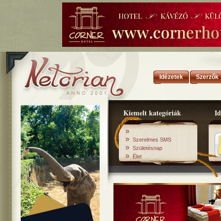
Idézetek
Szerzők
Kiemelt kategóriák
Id
»
»
Szerelmes SMS
»
Születésnap
»
Élet