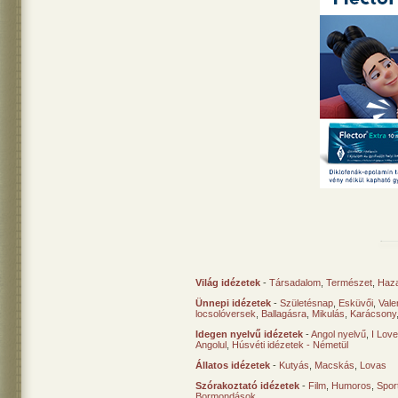
Világ idézetek
-
Társadalom
,
Természet
,
Haz
Ünnepi idézetek
-
Születésnap
,
Esküvői
,
Vale
locsolóversek
,
Ballagásra
,
Mikulás
,
Karácsony
Idegen nyelvű idézetek
-
Angol nyelvű
,
I Lov
Angolul
,
Húsvéti idézetek - Németül
Állatos idézetek
-
Kutyás
,
Macskás
,
Lovas
Szórakoztató idézetek
-
Film
,
Humoros
,
Spor
Bormondások