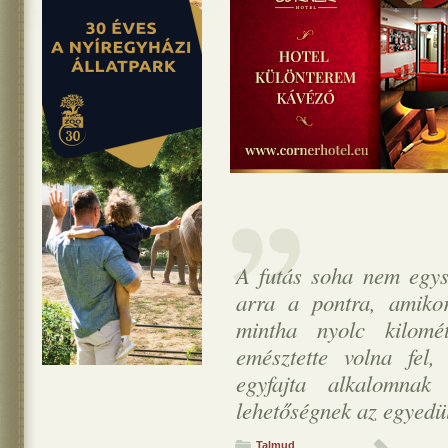
A futás soha nem egysz
arra a pontra, amiko
mintha nyolc kilomét
emésztette volna fel
egyfajta alkalomnak 
lehetőségnek az egyedül
Talmud