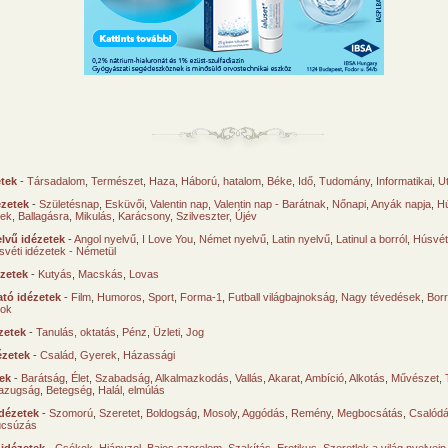
etek
-
Társadalom
,
Természet
,
Haza
,
Háború, hatalom
,
Béke
,
Idő
,
Tudomány
,
Informatikai
,
U
ézetek
-
Születésnap
,
Esküvői
,
Valentin nap
,
Valentin nap - Barátnak
,
Nőnapi
,
Anyák napja
,
Hú
sek
,
Ballagásra
,
Mikulás
,
Karácsony
,
Szilveszter, Újév
lvű idézetek
-
Angol nyelvű
,
I Love You
,
Német nyelvű
,
Latin nyelvű
,
Latinul a borról
,
Húsvéti
svéti idézetek - Németül
ézetek
-
Kutyás
,
Macskás
,
Lovas
tó idézetek
-
Film
,
Humoros
,
Sport
,
Forma-1
,
Futball világbajnokság
,
Nagy tévedések
,
Borr
ok
zetek
-
Tanulás, oktatás
,
Pénz
,
Üzleti
,
Jog
ézetek
-
Család
,
Gyerek
,
Házassági
tek
-
Barátság
,
Élet
,
Szabadság
,
Alkalmazkodás
,
Vallás
,
Akarat
,
Ambíció
,
Alkotás
,
Művészet
,
azugság
,
Betegség
,
Halál, elmúlás
dézetek
-
Szomorú
,
Szeretet
,
Boldogság
,
Mosoly
,
Aggódás
,
Remény
,
Megbocsátás
,
Csalód
úcsúzás