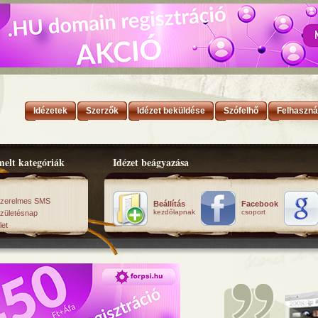
Idézetek
Szerzők
Idézet beküldése
Szófelhő
Felhaszná
elt kategóriák
Idézet beágyazása
zerelmes SMS
Beállítás
Facebook
kezdőlapnak
csoport
zületésnap
let