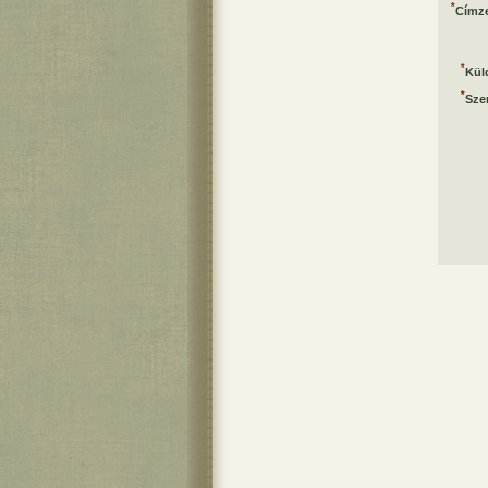
*
Címze
*
Kül
*
Sze