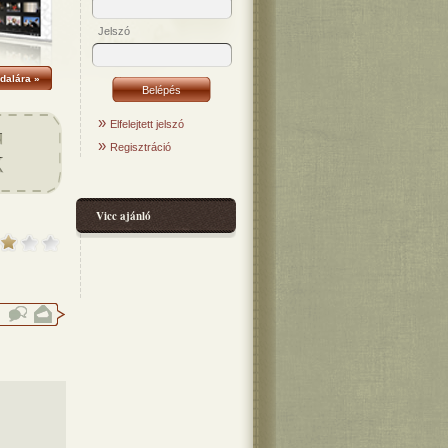
Jelszó
dalára »
»
Elfelejtett jelszó
»
Regisztráció
Vicc ajánló