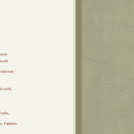
tazás
svéti
 idézetek -
ól szóló
,
Tudás
,
ás
,
Fájdalom
,