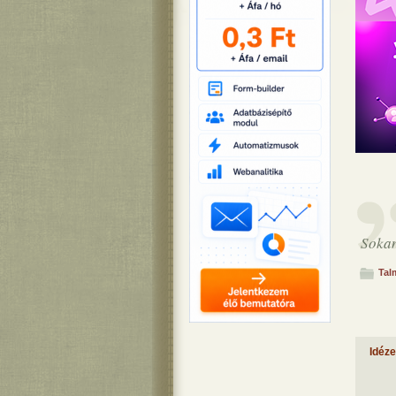
Sokan
Tal
Idéz