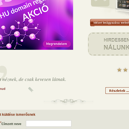
Idézet beágyazása webol
 néznek, de csak kevesen látnak.
mud
et küldése ismerősnek
*
Címzett neve