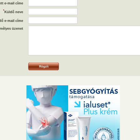
tt e-mail címe
*
Küldő neve
dő e-mail címe
mélyes üzenet
Rögzít