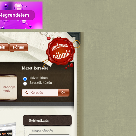
lók
Fórum
Idézet keresése
Idézetekben
Szerzők között
iGoogle
modul
Ok
Bejelentkezés
Felhasználónév