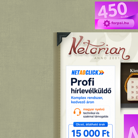
Kiem
»
»
S
»
S
»
É