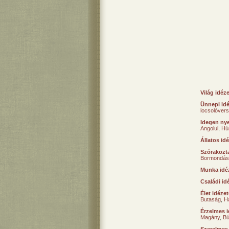
Világ idéz
Ünnepi id
locsolóver
Idegen nye
Angolul
,
Hú
Állatos id
Szórakozta
Bormondás
Munka idé
Családi id
Élet idéze
Butaság
,
H
Érzelmes i
Magány
,
B