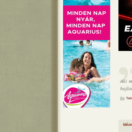
Aki m
hajla
Tal
Idéz