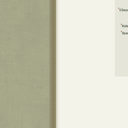
*
Címze
*
Kül
*
Sze