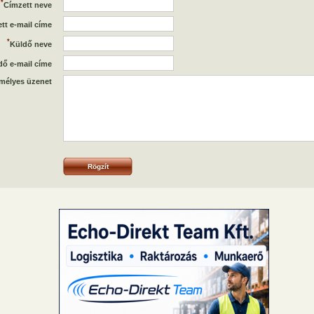
*
Címzett neve
tt e-mail címe
*
Küldő neve
dő e-mail címe
mélyes üzenet
Rögzít