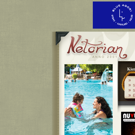
Kiem
»
»
S
»
S
»
É