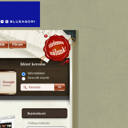
lók
Fórum
Idézet keresése
Idézetekben
Szerzők között
iGoogle
modul
Ok
Bejelentkezés
Felhasználónév