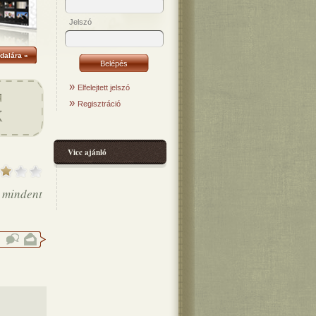
Jelszó
dalára »
»
Elfelejtett jelszó
»
Regisztráció
Vicc ajánló
 mindent