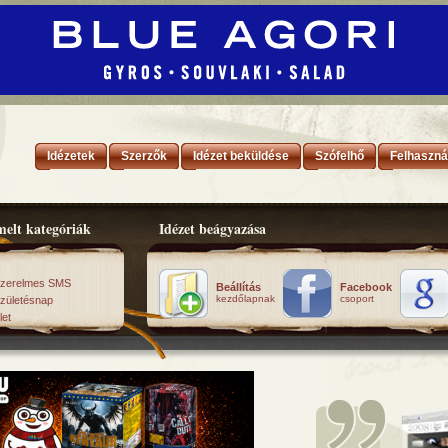
Idézetek
Szerzők
Idézet beküldése
Szófelhő
Felhaszná
elt kategóriák
Idézet beágyazása
zerelmes SMS
Beállítás
Facebook
kezdőlapnak
csoport
zületésnap
let