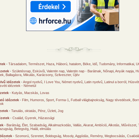
etek
-
Társadalom
,
Természet
,
Haza
,
Háború, hatalom
,
Béke
,
Idő
,
Tudomány
,
Informatikai
,
U
ézetek
-
Születésnap
,
Esküvői
,
Valentin nap
,
Valentin nap - Barátnak
,
Nőnapi
,
Anyák napja
,
Hú
sek
,
Ballagásra
,
Mikulás
,
Karácsony
,
Szilveszter, Újév
lvű idézetek
-
Angol nyelvű
,
I Love You
,
Német nyelvű
,
Latin nyelvű
,
Latinul a borról
,
Húsvéti
svéti idézetek - Németül
ézetek
-
Kutyás
,
Macskás
,
Lovas
tó idézetek
-
Film
,
Humoros
,
Sport
,
Forma-1
,
Futball világbajnokság
,
Nagy tévedések
,
Borr
ok
zetek
-
Tanulás, oktatás
,
Pénz
,
Üzleti
,
Jog
ézetek
-
Család
,
Gyerek
,
Házassági
tek
-
Barátság
,
Élet
,
Szabadság
,
Alkalmazkodás
,
Vallás
,
Akarat
,
Ambíció
,
Alkotás
,
Művészet
,
azugság
,
Betegség
,
Halál, elmúlás
dézetek
-
Szomorú
,
Szeretet
,
Boldogság
,
Mosoly
,
Aggódás
,
Remény
,
Megbocsátás
,
Csalód