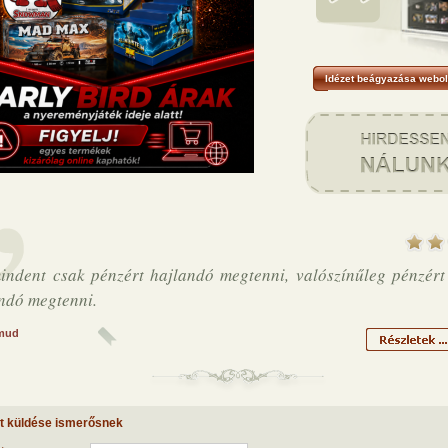
Idézet beágyazása webol
indent csak pénzért hajlandó megtenni, valószínűleg pénzért
ndó megtenni.
mud
et küldése ismerősnek