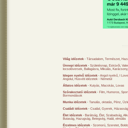
Világ idézetek
-
Társadalom
,
Természet
,
Haz
Ünnepi idézetek
-
Születésnap
,
Esküvői
,
Vale
locsolóversek
,
Ballagásra
,
Mikulás
,
Karácsony
Idegen nyelvű idézetek
-
Angol nyelvű
,
I Lov
Angolul
,
Húsvéti idézetek - Németül
Állatos idézetek
-
Kutyás
,
Macskás
,
Lovas
Szórakoztató idézetek
-
Film
,
Humoros
,
Spor
Bormondások
Munka idézetek
-
Tanulás, oktatás
,
Pénz
,
Üzle
Családi idézetek
-
Család
,
Gyerek
,
Házasság
Élet idézetek
-
Barátság
,
Élet
,
Szabadság
,
Al
Butaság
,
Hazugság
,
Betegség
,
Halál, elmúlás
Érzelmes idézetek
-
Szomorú
,
Szeretet
,
Bold