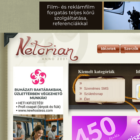
Idézetek
Szerzők
Kiemelt kategóriák
Id
»
»
Szerelmes SMS
»
Születésnap
»
Élet