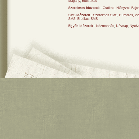
Magány
,
Búcsúzás
Szerelmes idézetek
-
Csókok
,
Hiányzol
,
Bajo
SMS idézetek
-
Szerelmes SMS
,
Humoros, vi
SMS
,
Erotikus SMS
Egyéb idézetek
-
Közmondás
,
Névnap
,
Nyelv