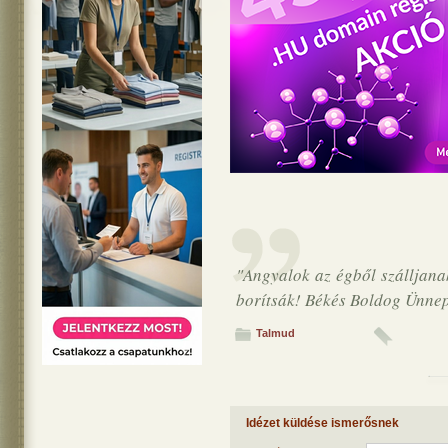
"Angyalok az égből szálljana
borítsák! Békés Boldog Ünnep
Talmud
Idézet küldése ismerősnek