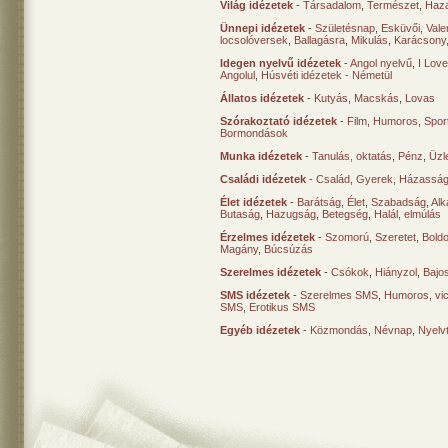
Világ idézetek
-
Társadalom
,
Természet
,
Haz
Ünnepi idézetek
-
Születésnap
,
Esküvői
,
Vale
locsolóversek
,
Ballagásra
,
Mikulás
,
Karácsony
Idegen nyelvű idézetek
-
Angol nyelvű
,
I Lov
Angolul
,
Húsvéti idézetek - Németül
Állatos idézetek
-
Kutyás
,
Macskás
,
Lovas
Szórakoztató idézetek
-
Film
,
Humoros
,
Spor
Bormondások
Munka idézetek
-
Tanulás, oktatás
,
Pénz
,
Üzle
Családi idézetek
-
Család
,
Gyerek
,
Házasság
Élet idézetek
-
Barátság
,
Élet
,
Szabadság
,
Al
Butaság
,
Hazugság
,
Betegség
,
Halál, elmúlás
Érzelmes idézetek
-
Szomorú
,
Szeretet
,
Bold
Magány
,
Búcsúzás
Szerelmes idézetek
-
Csókok
,
Hiányzol
,
Bajo
SMS idézetek
-
Szerelmes SMS
,
Humoros, vi
SMS
,
Erotikus SMS
Egyéb idézetek
-
Közmondás
,
Névnap
,
Nyelv