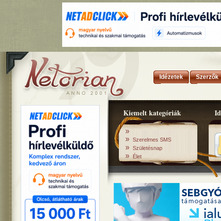
Idézetek
Szerzők
Kiemelt kategóriák
Id
»
»
Szerelmes SMS
»
Születésnap
»
Élet