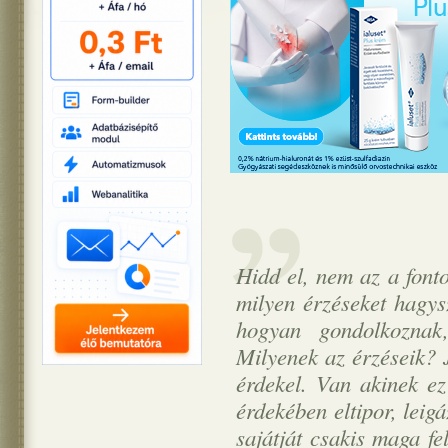
Hidd el, nem az a font
milyen érzéseket hagy
hogyan gondolkozna
Milyenek az érzéseik? 
érdekel. Van akinek ez
érdekében eltipor, leigá
sajátját csakis maga fe