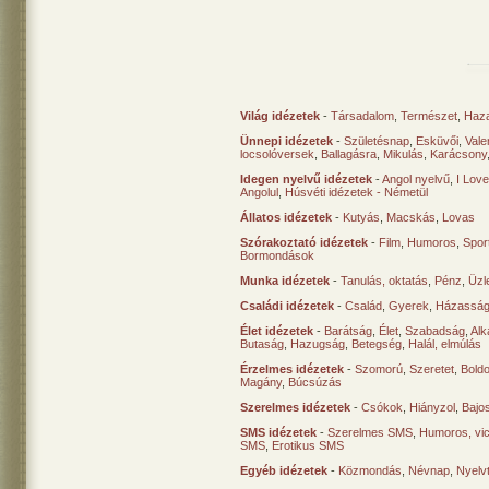
Világ idézetek
-
Társadalom
,
Természet
,
Haz
Ünnepi idézetek
-
Születésnap
,
Esküvői
,
Vale
locsolóversek
,
Ballagásra
,
Mikulás
,
Karácsony
Idegen nyelvű idézetek
-
Angol nyelvű
,
I Lov
Angolul
,
Húsvéti idézetek - Németül
Állatos idézetek
-
Kutyás
,
Macskás
,
Lovas
Szórakoztató idézetek
-
Film
,
Humoros
,
Spor
Bormondások
Munka idézetek
-
Tanulás, oktatás
,
Pénz
,
Üzle
Családi idézetek
-
Család
,
Gyerek
,
Házasság
Élet idézetek
-
Barátság
,
Élet
,
Szabadság
,
Al
Butaság
,
Hazugság
,
Betegség
,
Halál, elmúlás
Érzelmes idézetek
-
Szomorú
,
Szeretet
,
Bold
Magány
,
Búcsúzás
Szerelmes idézetek
-
Csókok
,
Hiányzol
,
Bajo
SMS idézetek
-
Szerelmes SMS
,
Humoros, vi
SMS
,
Erotikus SMS
Egyéb idézetek
-
Közmondás
,
Névnap
,
Nyelv