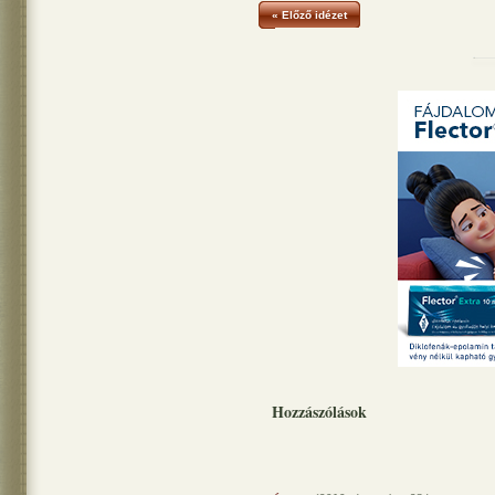
« Előző idézet
Hozzászólások