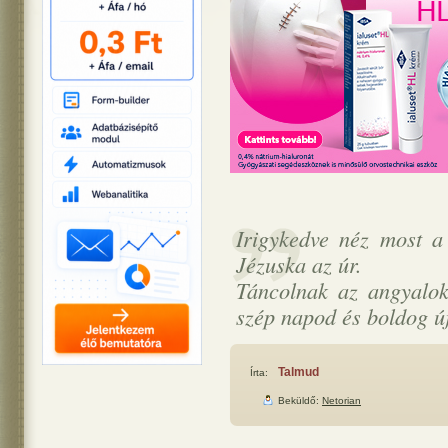
Irigykedve néz most a
Jézuska az úr.
Táncolnak az angyalok
szép napod és boldog új
Talmud
Írta:
Beküldő:
Netorian