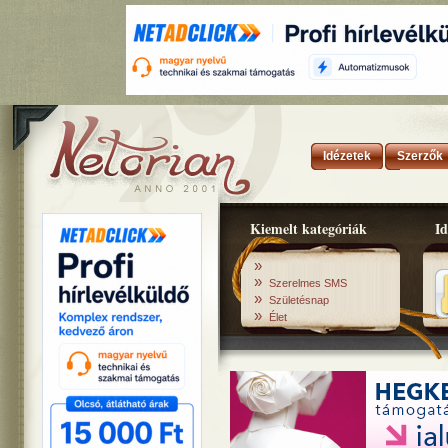
Idézetek
Szerzők
Kiemelt kategóriák
Id
»
»
Szerelmes SMS
»
Születésnap
»
Élet