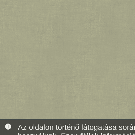
info
Az oldalon történő látogatása során