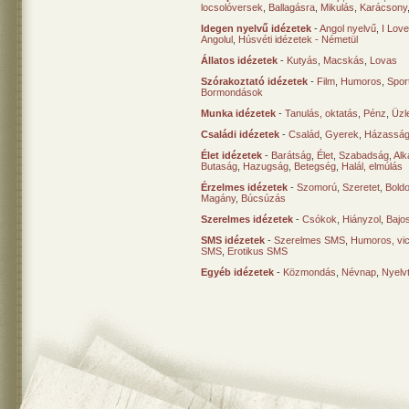
locsolóversek
,
Ballagásra
,
Mikulás
,
Karácsony
Idegen nyelvű idézetek
-
Angol nyelvű
,
I Lov
Angolul
,
Húsvéti idézetek - Németül
Állatos idézetek
-
Kutyás
,
Macskás
,
Lovas
Szórakoztató idézetek
-
Film
,
Humoros
,
Spor
Bormondások
Munka idézetek
-
Tanulás, oktatás
,
Pénz
,
Üzle
Családi idézetek
-
Család
,
Gyerek
,
Házasság
Élet idézetek
-
Barátság
,
Élet
,
Szabadság
,
Al
Butaság
,
Hazugság
,
Betegség
,
Halál, elmúlás
Érzelmes idézetek
-
Szomorú
,
Szeretet
,
Bold
Magány
,
Búcsúzás
Szerelmes idézetek
-
Csókok
,
Hiányzol
,
Bajo
SMS idézetek
-
Szerelmes SMS
,
Humoros, vi
SMS
,
Erotikus SMS
Egyéb idézetek
-
Közmondás
,
Névnap
,
Nyelv