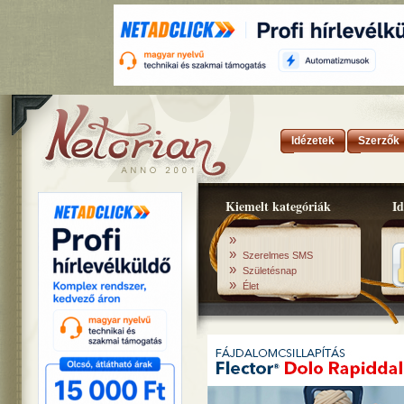
Idézetek
Szerzők
Kiemelt kategóriák
Id
»
»
Szerelmes SMS
»
Születésnap
»
Élet