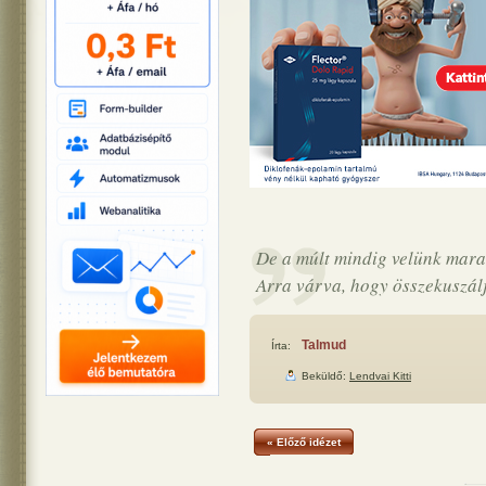
De a múlt mindig velünk mara
Arra várva, hogy összekuszálj
Talmud
Írta:
Beküldő:
Lendvai Kitti
« Előző idézet