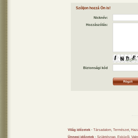
Szóljon hozzá Ön is!
Nicknév:
Hozzászólás:
Biztonsági kód
Világ idézetek
-
Társadalom
,
Természet
,
Haz
Ünnepi idézetek
-
Születésnap
,
Esküvői
,
Vale