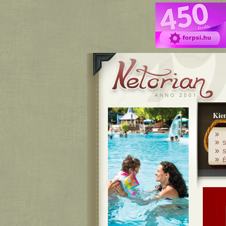
Kiem
»
»
S
»
S
»
É