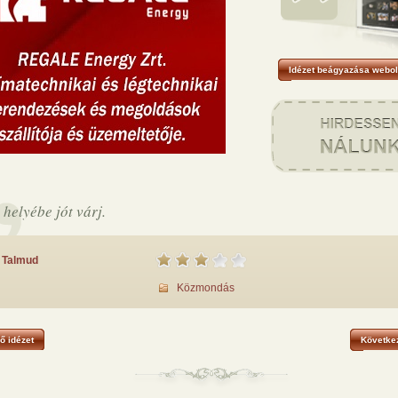
Idézet beágyazása webol
 helyébe jót várj.
Talmud
Közmondás
ő idézet
Következ