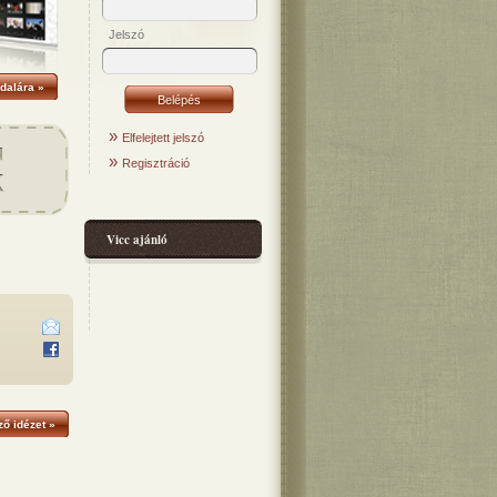
Jelszó
dalára »
»
Elfelejtett jelszó
»
Regisztráció
Vicc ajánló
ő idézet »