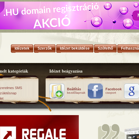
Idézetek
Szerzők
Idézet beküldése
Szófelhő
Felhaszná
elt kategóriák
Idézet beágyazása
zerelmes SMS
Beállítás
Facebook
kezdőlapnak
csoport
zületésnap
let