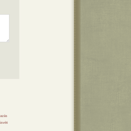
tazás
svéti