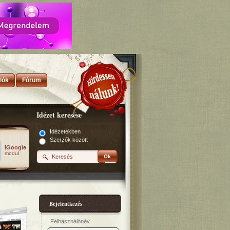
lók
Fórum
Idézet keresése
Idézetekben
Szerzők között
iGoogle
modul
Ok
Bejelentkezés
Felhasználónév