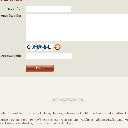
on hozzá Ön is!
Nicknév:
Hozzászólás:
iztonsági kód
etek
-
Társadalom
,
Természet
,
Haza
,
Háború, hatalom
,
Béke
,
Idő
,
Tudomány
,
Informatikai
,
U
ézetek
-
Születésnap
,
Esküvői
,
Valentin nap
,
Valentin nap - Barátnak
,
Nőnapi
,
Anyák napja
,
Hú
sek
,
Ballagásra
,
Mikulás
,
Karácsony
,
Szilveszter, Újév