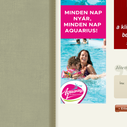
Jótett
Írta:
« Előz