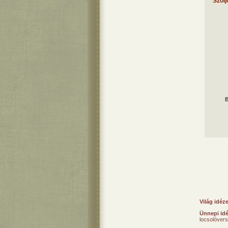
Szólj
B
Világ idéz
Ünnepi id
locsolóver