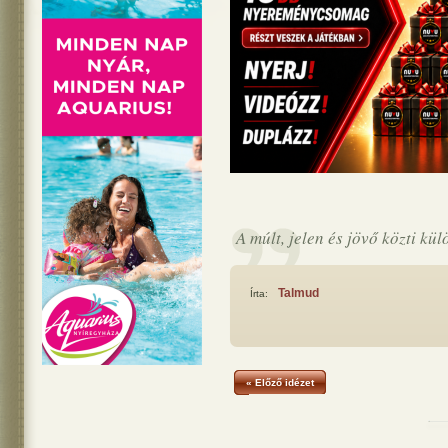
A múlt, jelen és jövő közti kü
Talmud
Írta:
« Előző idézet