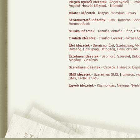
Idegen nyelvű idézetek
-
Angol nyelvű
,
I Lov
Angolul
,
Húsvéti idézetek - Németül
Állatos idézetek
-
Kutyás
,
Macskás
,
Lovas
Szórakoztató idézetek
-
Film
,
Humoros
,
Spor
Bormondások
Munka idézetek
-
Tanulás, oktatás
,
Pénz
,
Üzle
Családi idézetek
-
Család
,
Gyerek
,
Házasság
Élet idézetek
-
Barátság
,
Élet
,
Szabadság
,
Al
Butaság
,
Hazugság
,
Betegség
,
Halál, elmúlás
Érzelmes idézetek
-
Szomorú
,
Szeretet
,
Bold
Magány
,
Búcsúzás
Szerelmes idézetek
-
Csókok
,
Hiányzol
,
Bajo
SMS idézetek
-
Szerelmes SMS
,
Humoros, vi
SMS
,
Erotikus SMS
Egyéb idézetek
-
Közmondás
,
Névnap
,
Nyelv