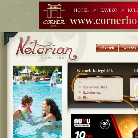
Idézetek
Szerzők
Kiemelt kategóriák
Id
»
»
Szerelmes SMS
»
Születésnap
»
Élet