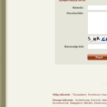
Szóljon hozzá Ön is!
Nicknév:
Hozzászólás:
Biztonsági kód
Világ idézetek
-
Társadalom
,
Természet
,
Haz
Ünnepi idézetek
-
Születésnap
,
Esküvői
,
Vale
locsolóversek
,
Ballagásra
,
Mikulás
,
Karácsony