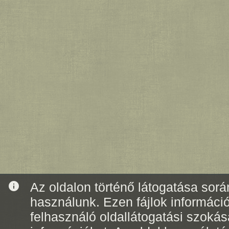
info
Az oldalon történő látogatása során
használunk. Ezen fájlok informáci
felhasználó oldallátogatási szoká