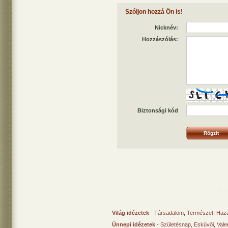
Szóljon hozzá Ön is!
Nicknév:
Hozzászólás:
Biztonsági kód
Világ idézetek
-
Társadalom
,
Természet
,
Haz
Ünnepi idézetek
-
Születésnap
,
Esküvői
,
Vale