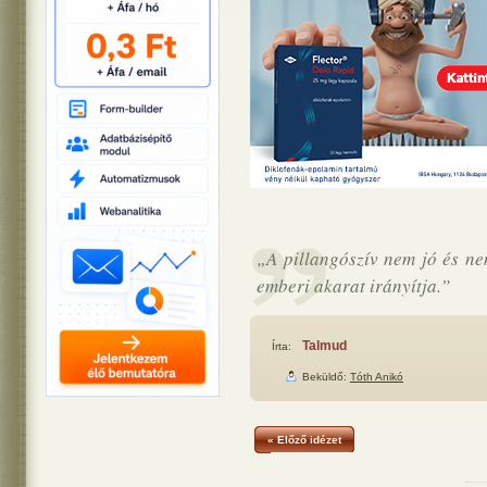
„A pillangószív nem jó és nem
emberi akarat irányítja.”
Talmud
Írta:
Beküldő:
Tóth Anikó
« Előző idézet