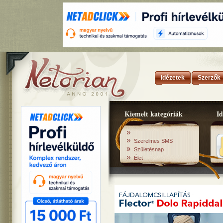
Idézetek
Szerzők
Kiemelt kategóriák
Id
»
»
Szerelmes SMS
»
Születésnap
»
Élet