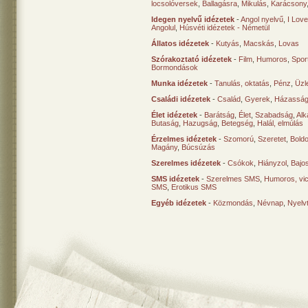
locsolóversek
,
Ballagásra
,
Mikulás
,
Karácsony
Idegen nyelvű idézetek
-
Angol nyelvű
,
I Lov
Angolul
,
Húsvéti idézetek - Németül
Állatos idézetek
-
Kutyás
,
Macskás
,
Lovas
Szórakoztató idézetek
-
Film
,
Humoros
,
Spor
Bormondások
Munka idézetek
-
Tanulás, oktatás
,
Pénz
,
Üzle
Családi idézetek
-
Család
,
Gyerek
,
Házasság
Élet idézetek
-
Barátság
,
Élet
,
Szabadság
,
Al
Butaság
,
Hazugság
,
Betegség
,
Halál, elmúlás
Érzelmes idézetek
-
Szomorú
,
Szeretet
,
Bold
Magány
,
Búcsúzás
Szerelmes idézetek
-
Csókok
,
Hiányzol
,
Bajo
SMS idézetek
-
Szerelmes SMS
,
Humoros, vi
SMS
,
Erotikus SMS
Egyéb idézetek
-
Közmondás
,
Névnap
,
Nyelv