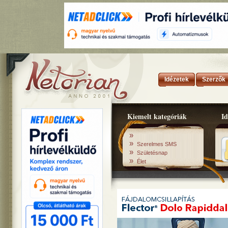
Idézetek
Szerzők
Kiemelt kategóriák
Id
»
»
Szerelmes SMS
»
Születésnap
»
Élet