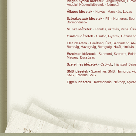
Idegen nyelvű idézetek
-
Angol nyelvű
,
I Lov
Angolul
,
Húsvéti idézetek - Németül
Állatos idézetek
-
Kutyás
,
Macskás
,
Lovas
Szórakoztató idézetek
-
Film
,
Humoros
,
Spor
Bormondások
Munka idézetek
-
Tanulás, oktatás
,
Pénz
,
Üzle
Családi idézetek
-
Család
,
Gyerek
,
Házasság
Élet idézetek
-
Barátság
,
Élet
,
Szabadság
,
Al
Butaság
,
Hazugság
,
Betegség
,
Halál, elmúlás
Érzelmes idézetek
-
Szomorú
,
Szeretet
,
Bold
Magány
,
Búcsúzás
Szerelmes idézetek
-
Csókok
,
Hiányzol
,
Bajo
SMS idézetek
-
Szerelmes SMS
,
Humoros, vi
SMS
,
Erotikus SMS
Egyéb idézetek
-
Közmondás
,
Névnap
,
Nyelv