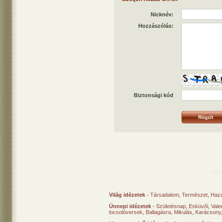
Nicknév:
Hozzászólás:
Biztonsági kód
Világ idézetek
-
Társadalom
,
Természet
,
Haz
Ünnepi idézetek
-
Születésnap
,
Esküvői
,
Vale
locsolóversek
,
Ballagásra
,
Mikulás
,
Karácsony