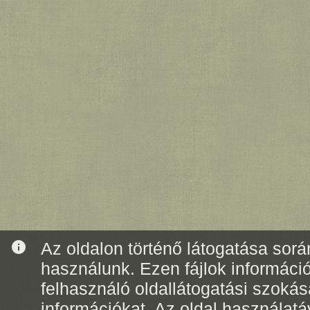
info
Az oldalon történő látogatása során
használunk. Ezen fájlok informáci
felhasználó oldallátogatási szoká
információkat. Az oldal használatá