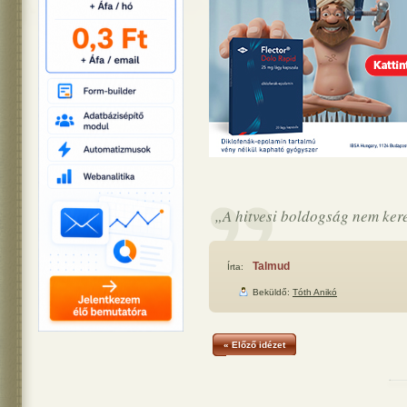
„A hitvesi boldogság nem kere
Talmud
Írta:
Beküldő:
Tóth Anikó
« Előző idézet