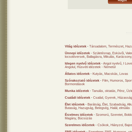
Világ idézetek
-
Társadalom
,
Természet
,
Haz
Ünnepi idézetek
-
Születésnap
,
Esküvői
,
Vale
locsolóversek
,
Ballagásra
,
Mikulás
,
Karácsony
Idegen nyelvű idézetek
-
Angol nyelvű
,
I Lov
Angolul
,
Húsvéti idézetek - Németül
Állatos idézetek
-
Kutyás
,
Macskás
,
Lovas
Szórakoztató idézetek
-
Film
,
Humoros
,
Spor
Bormondások
Munka idézetek
-
Tanulás, oktatás
,
Pénz
,
Üzle
Családi idézetek
-
Család
,
Gyerek
,
Házasság
Élet idézetek
-
Barátság
,
Élet
,
Szabadság
,
Al
Butaság
,
Hazugság
,
Betegség
,
Halál, elmúlás
Érzelmes idézetek
-
Szomorú
,
Szeretet
,
Bold
Magány
,
Búcsúzás
Szerelmes idézetek
-
Csókok
,
Hiányzol
,
Bajo
SMS idézetek
-
Szerelmes SMS
,
Humoros, vi