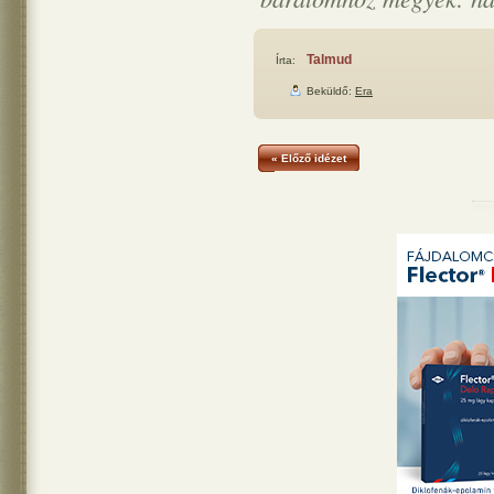
Talmud
Írta:
Beküldő:
Era
« Előző idézet