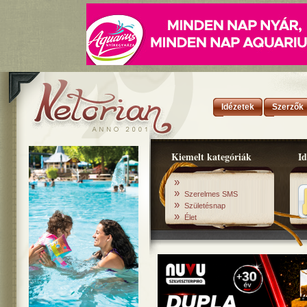
Idézetek
Szerzők
Kiemelt kategóriák
Id
»
»
Szerelmes SMS
»
Születésnap
»
Élet