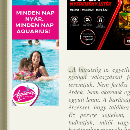
„A barátság az egyetle
szabad választással 
teremtjük. Nem fertőzi
érdek. Nem akarunk eg
együtt lenni. A barátsá
érzéssel, hogy találko
Ez persze sejtelem,
tudhatjuk, mitől va
barátomhoz megyek: h