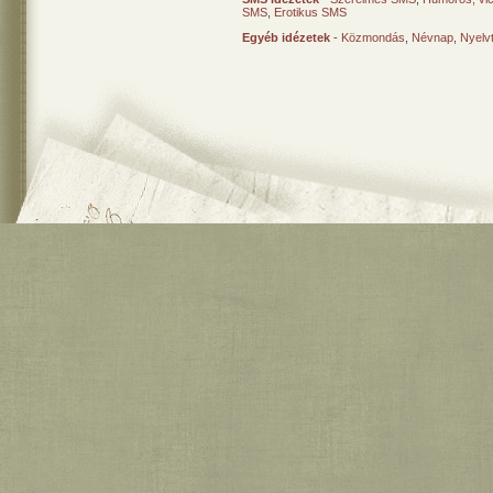
SMS
,
Erotikus SMS
Egyéb idézetek
-
Közmondás
,
Névnap
,
Nyelv